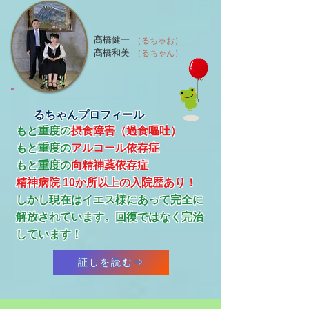
髙橋健一
（るちゃお）
髙橋和美
（るちゃん）
るちゃんプロフィール
もと重度の
摂食障害（過食嘔吐）
もと重度の
アルコール依存症
​もと重度の
向精神薬依存症
精神病院 10か所以上の入院歴あり！
​しかし現在はイエス様にあって完全に
解放されています。回復ではなく完治
しています！
証しを読む⇒