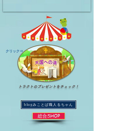
​クリック⇒
トラクトのプレゼントをチェック！
blogみことば職人るちゃん
総合SHOP