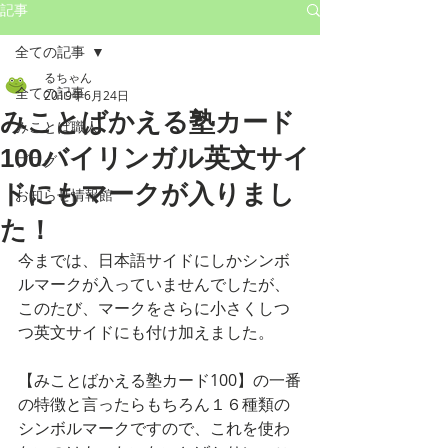
記事
全ての記事
るちゃん
全ての記事
2019年6月24日
みことばかえる塾カード
みことば職人
100バイリンガル英文サイ
ブログ
ドにもマークが入りまし
お知らせ情報館
た！
今までは、日本語サイドにしかシンボ
ルマークが入っていませんでしたが、
このたび、マークをさらに小さくしつ
つ英文サイドにも付け加えました。
【みことばかえる塾カード100】の一番
の特徴と言ったらもちろん１６種類の
シンボルマークですので、これを使わ