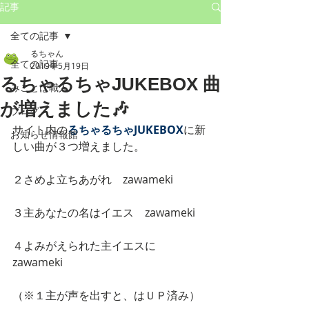
記事
全ての記事
るちゃん
全ての記事
2019年5月19日
るちゃるちゃJUKEBOX 曲
みことば職人
が増えました🎶
ブログ
サイト内の
るちゃるちゃJUKEBOX
に新
お知らせ情報館
しい曲が３つ増えました。
２さめよ立ちあがれ　zawameki
３主あなたの名はイエス　zawameki
４よみがえられた主イエスに　
zawameki
（※１主が声を出すと、はＵＰ済み）