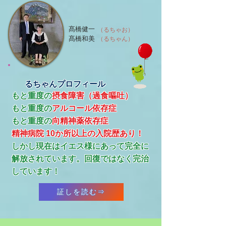
髙橋健一
（るちゃお）
髙橋和美
（るちゃん）
るちゃんプロフィール
もと重度の
摂食障害（過食嘔吐）
もと重度の
アルコール依存症
​もと重度の
向精神薬依存症
精神病院 10か所以上の入院歴あり！
​しかし現在はイエス様にあって完全に
解放されています。回復ではなく完治
しています！
証しを読む⇒