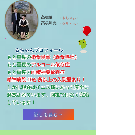
髙橋健一
（るちゃお）
髙橋和美
（るちゃん）
るちゃんプロフィール
もと重度の
摂食障害（過食嘔吐）
もと重度の
アルコール依存症
​もと重度の
向精神薬依存症
精神病院 10か所以上の入院歴あり！
​しかし現在はイエス様にあって完全に
解放されています。回復ではなく完治
しています！
証しを読む⇒