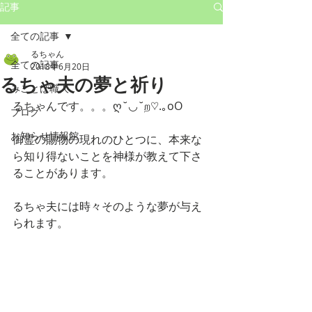
記事
全ての記事
るちゃん
全ての記事
2018年6月20日
るちゃ夫の夢と祈り
みことば職人
るちゃんです。。。ღ˘◡˘ற♡.｡oO 
ブログ
お知らせ情報館
御霊の賜物の現れのひとつに、本来な
ら知り得ないことを神様が教えて下さ
ることがあります。
るちゃ夫には時々そのような夢が与え
られます。