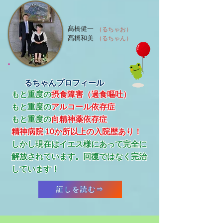
髙橋健一
（るちゃお）
髙橋和美
（るちゃん）
るちゃんプロフィール
もと重度の
摂食障害（過食嘔吐）
もと重度の
アルコール依存症
​もと重度の
向精神薬依存症
精神病院 10か所以上の入院歴あり！
​しかし現在はイエス様にあって完全に
解放されています。回復ではなく完治
しています！
証しを読む⇒