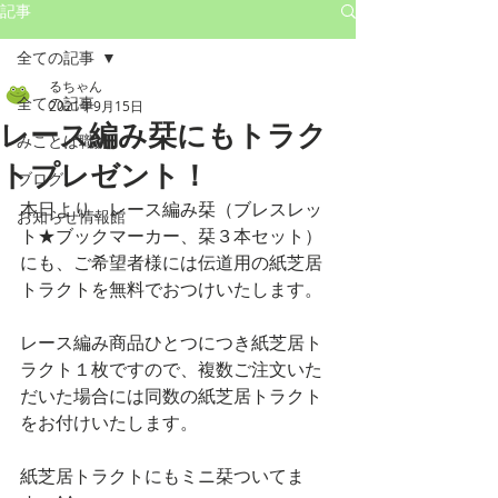
記事
全ての記事
るちゃん
全ての記事
2021年9月15日
レース編み栞にもトラク
みことば職人
トプレゼント！
ブログ
本日より、レース編み栞（ブレスレッ
お知らせ情報館
ト★ブックマーカー、栞３本セット）
にも、ご希望者様には伝道用の紙芝居
トラクトを無料でおつけいたします。
レース編み商品ひとつにつき紙芝居ト
ラクト１枚ですので、複数ご注文いた
だいた場合には同数の紙芝居トラクト
をお付けいたします。
紙芝居トラクトにもミニ栞ついてま