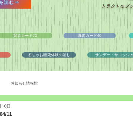
を読む⇒
トラクトのプ
賢者カード70
真偽カード40
るちゃお臨死体験の証し
サンデー・サコッシ
お知らせ情報館
月10日
4/11