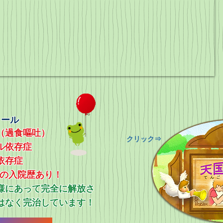
ィール
（過食嘔吐）
​クリック⇒
ル依存症
依存症
上の入院歴あり！
ス様にあって完全に解放さ
はなく完治しています！