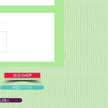
さ
ブルかみしばい★スライ
ョー！
総合SHOP
御霊カード30
とば職人