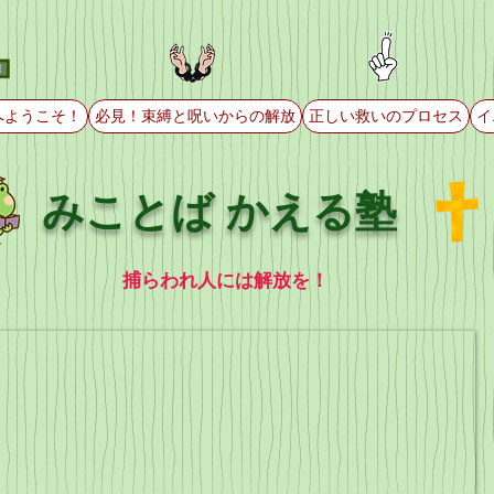
へようこそ！
必見！束縛と呪いからの解放
正しい救いのプロセス
イ
みことば かえる塾
捕らわれ人には解放を！