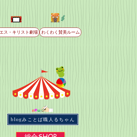
エス・キリスト劇場
わくわく賛美ルーム
blogみことば職人るちゃん
総合SHOP