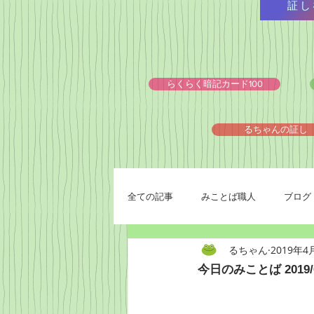
証し
らくらく暗記カード100
るちゃんの証し
全ての記事
みことば職人
ブログ
るちゃん
2019年4
今日のみことば 2019/0