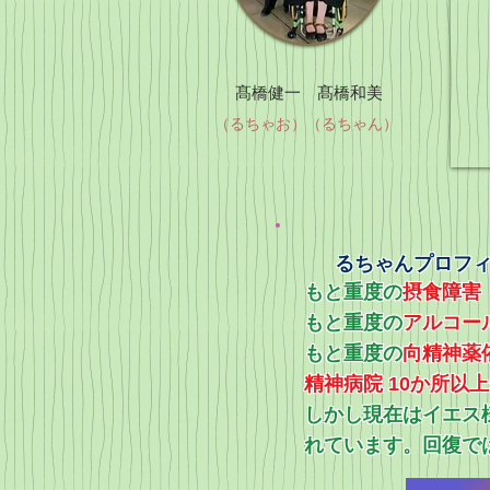
髙橋健一 髙橋和美
（るちゃお）（るちゃん）
るちゃんプロフ
もと重度の
摂食障害
もと重度の
アルコー
​もと重度の
向精神薬
精神病院 10か所以
​しかし現在はイエ
れています。回復で