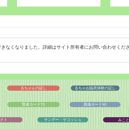
できなくなりました。詳細はサイト所有者にお問い合わせくだ
Wordだけで作っちゃおう～
バイ
★みことば職人るちゃん
ドシ
('◇')ゞ
るちゃんの証し
るちゃお臨死体験の証し
賢者カード70
真偽カード40
みこ
クト
サンデー・サコッシュ