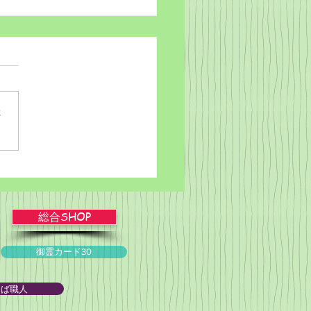
さ
ブルかみしばい★スライ
ョー！
総合SHOP
御霊カード30
とば職人