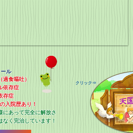
ィール
（過食嘔吐）
​クリック⇒
ル依存症
依存症
上の入院歴あり！
ス様にあって完全に解放さ
はなく完治しています！