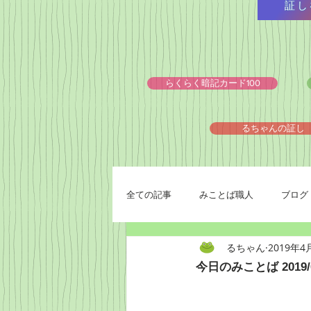
証し
らくらく暗記カード100
るちゃんの証し
全ての記事
みことば職人
ブログ
るちゃん
2019年4
今日のみことば 2019/0