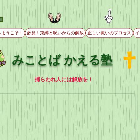
へようこそ！
必見！束縛と呪いからの解放
正しい救いのプロセス
イ
みことば かえる塾
捕らわれ人には解放を！