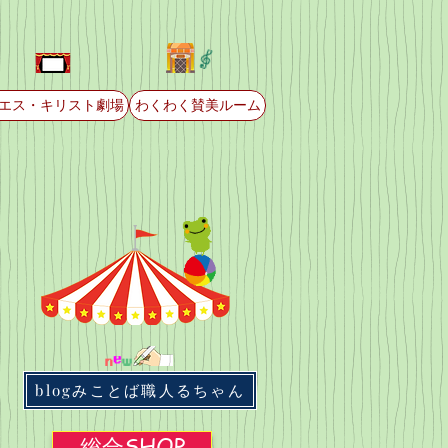
エス・キリスト劇場
わくわく賛美ルーム
blogみことば職人るちゃん
総合SHOP