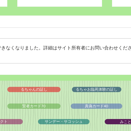
できなくなりました。詳細はサイト所有者にお問い合わせくだ
Wordだけで作っちゃおう～
バイ
★みことば職人るちゃん
ドシ
('◇')ゞ
るちゃんの証し
るちゃお臨死体験の証し
賢者カード70
真偽カード40
みこ
クト
サンデー・サコッシュ