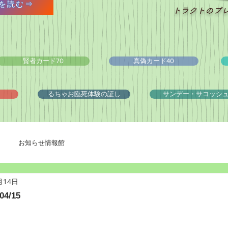
を読む⇒
トラクトのプ
賢者カード70
真偽カード40
るちゃお臨死体験の証し
サンデー・サコッシ
お知らせ情報館
月14日
4/15