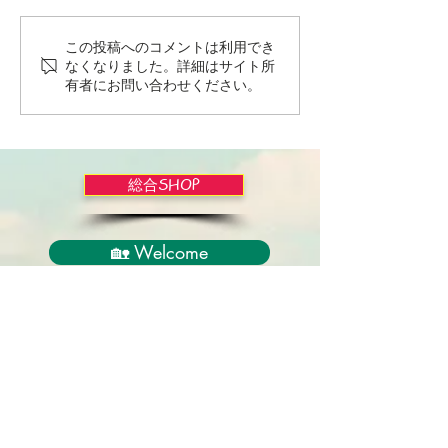
この投稿へのコメントは利用でき
Wordだけで作っちゃおう
バイブルかみし
なくなりました。詳細はサイト所
～★みことば職人るちゃ
ライドショー！
有者にお問い合わせください。
ん('◇')ゞ
総合SHOP
🏡 Welcome
必見！束縛と呪いからの解放
正しい救いのプロセス
聖霊のバプテスマと異言
アンダーソン博士の著書紹介