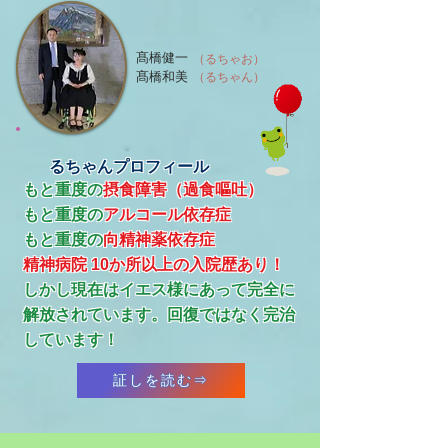
髙橋健一
（るちゃお）
髙橋和美
（るちゃん）
るちゃんプロフィール
もと重度の
摂食障害（過食嘔吐）
もと重度の
アルコール依存症
​もと重度の
向精神薬依存症
精神病院 10か所以上の入院歴あり！
​しかし現在はイエス様にあって完全に
解放されています。回復ではなく完治
しています！
証しを読む⇒