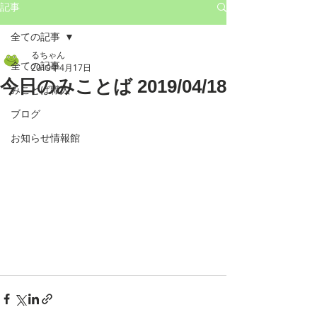
記事
全ての記事
るちゃん
全ての記事
2019年4月17日
今日のみことば 2019/04/18
みことば職人
ブログ
お知らせ情報館