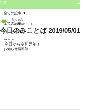
記事
全ての記事
るちゃん
全ての記事
2019年4月30日
今日のみことば 2019/05/01
みことば職人
ブログ
今日から令和元年！
お知らせ情報館