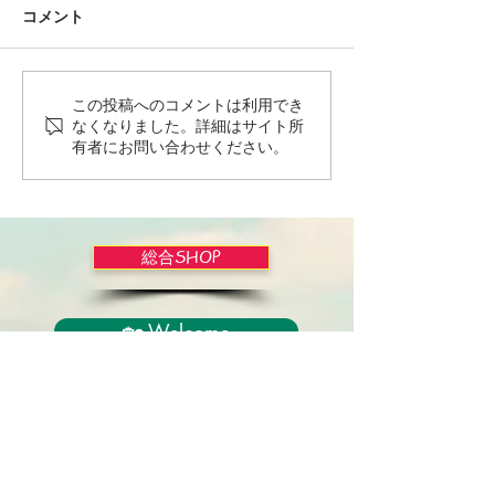
コメント
この投稿へのコメントは利用でき
Wordだけで作っちゃおう
バイブルかみし
なくなりました。詳細はサイト所
～★みことば職人るちゃ
ライドショー！
有者にお問い合わせください。
ん('◇')ゞ
総合SHOP
🏡 Welcome
必見！束縛と呪いからの解放
正しい救いのプロセス
聖霊のバプテスマと異言