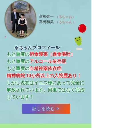
髙橋健一
（るちゃお）
髙橋和美
（るちゃん）
るちゃんプロフィール
もと重度の
摂食障害（過食嘔吐）
もと重度の
アルコール依存症
​もと重度の
向精神薬依存症
精神病院 10か所以上の入院歴あり！
​しかし現在はイエス様にあって完全に
解放されています。回復ではなく完治
しています！
証しを読む⇒