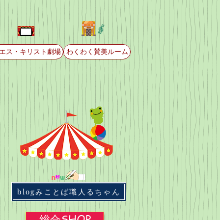
エス・キリスト劇場
わくわく賛美ルーム
blogみことば職人るちゃん
総合SHOP