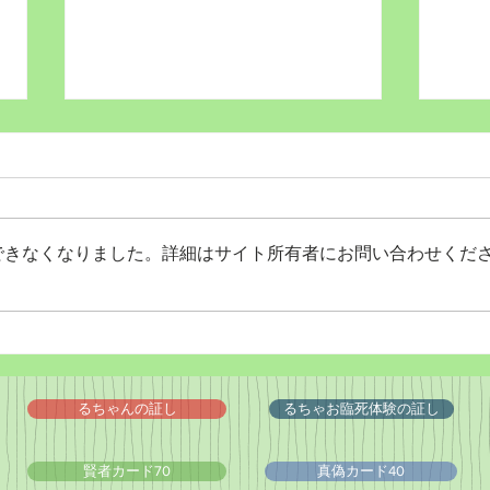
できなくなりました。詳細はサイト所有者にお問い合わせくだ
Wordだけで作っちゃおう～
バイ
★みことば職人るちゃん
ドシ
('◇')ゞ
るちゃんの証し
るちゃお臨死体験の証し
賢者カード70
真偽カード40