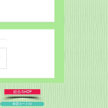
さ
ブルかみしばい★スライ
ョー！
総合SHOP
御霊カード30