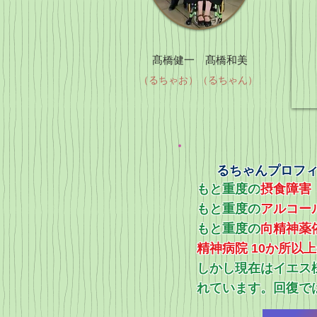
髙橋健一 髙橋和美
（るちゃお）（るちゃん）
るちゃんプロフ
もと重度の
摂食障害
もと重度の
アルコー
​もと重度の
向精神薬
精神病院 10か所以
​しかし現在はイエ
れています。回復で