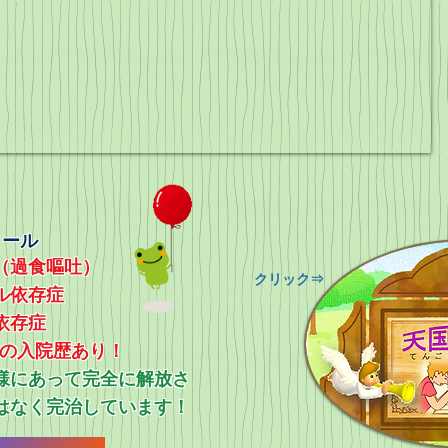
ィール
（過食嘔吐）
​クリック⇒
ル依存症
依存症
上の入院歴あり！
ス様にあって完全に解放さ
はなく完治しています！