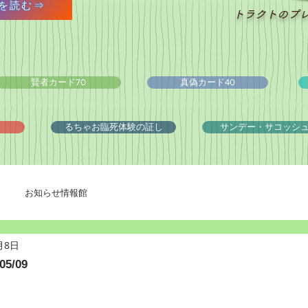
を読む⇒
トラクトのプ
賢者カード70
真偽カード40
るちゃお臨死体験の証し
サンデー・サコッシ
お知らせ情報館
月8日
5/09