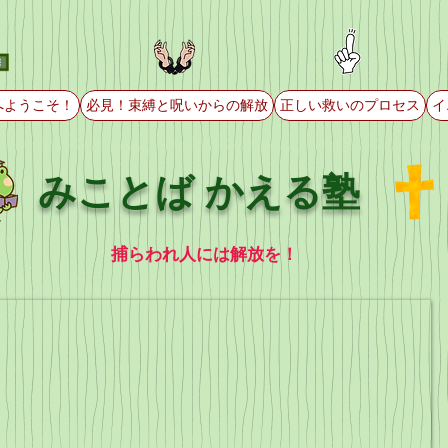
へようこそ！
必見！束縛と呪いからの解放
正しい救いのプロセス
イ
みことば かえる塾
捕らわれ人には解放を！