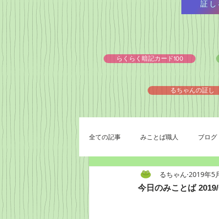
証し
らくらく暗記カード100
るちゃんの証し
全ての記事
みことば職人
ブログ
るちゃん
2019年5
今日のみことば 2019/0