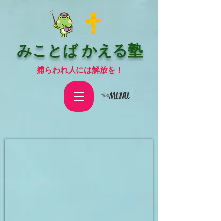
みことば かえる塾
捕らわれ人には解放を！
☜MENU