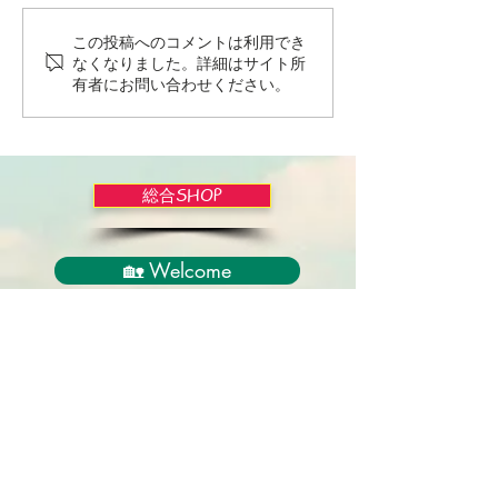
この投稿へのコメントは利用でき
Wordだけで作っちゃおう
バイブルかみし
なくなりました。詳細はサイト所
～★みことば職人るちゃ
ライドショー！
有者にお問い合わせください。
ん('◇')ゞ
総合SHOP
🏡 Welcome
必見！束縛と呪いからの解放
正しい救いのプロセス
聖霊のバプテスマと異言
アンダーソン博士の著書紹介
イエス・キリスト劇場