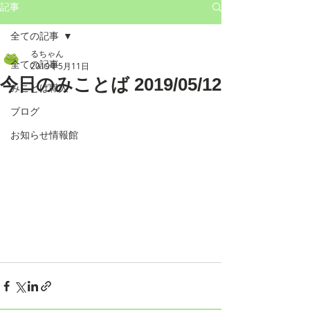
記事
全ての記事
るちゃん
全ての記事
2019年5月11日
今日のみことば 2019/05/12
みことば職人
ブログ
お知らせ情報館