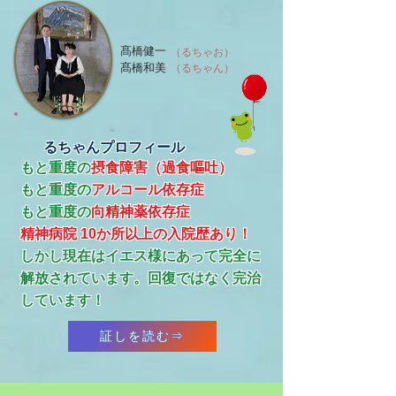
髙橋健一
（るちゃお）
髙橋和美
（るちゃん）
るちゃんプロフィール
もと重度の
摂食障害（過食嘔吐）
もと重度の
アルコール依存症
​もと重度の
向精神薬依存症
精神病院 10か所以上の入院歴あり！
​しかし現在はイエス様にあって完全に
解放されています。回復ではなく完治
しています！
証しを読む⇒