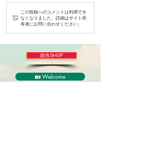
この投稿へのコメントは利用でき
Wordだけで作っちゃおう
バイブルかみし
なくなりました。詳細はサイト所
～★みことば職人るちゃ
ライドショー！
有者にお問い合わせください。
ん('◇')ゞ
総合SHOP
🏡 Welcome
必見！束縛と呪いからの解放
正しい救いのプロセス
聖霊のバプテスマと異言
アンダーソン博士の著書紹介
イエス・キリスト劇場