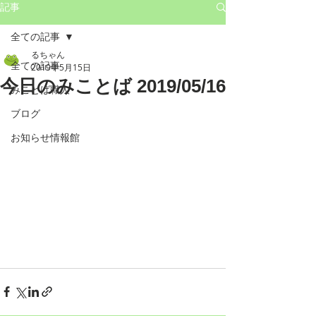
記事
全ての記事
るちゃん
全ての記事
2019年5月15日
今日のみことば 2019/05/16
みことば職人
ブログ
お知らせ情報館