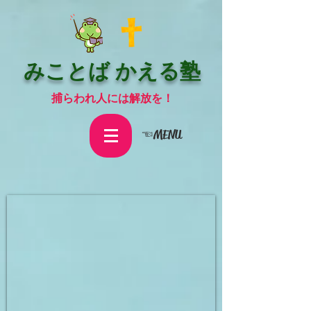
みことば かえる塾
捕らわれ人には解放を！
☜MENU