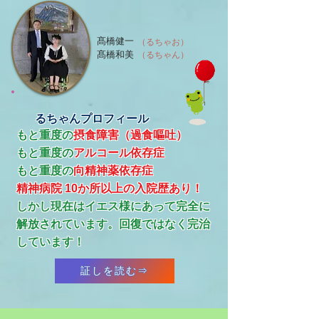
髙橋健一
（るちゃお）
髙橋和美
（るちゃん）
るちゃんプロフィール
もと重度の
摂食障害（過食嘔吐）
もと重度の
アルコール依存症
​もと重度の
向精神薬依存症
精神病院 10か所以上の入院歴あり！
​しかし現在はイエス様にあって完全に
解放されています。回復ではなく完治
しています！
証しを読む⇒