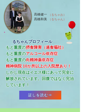
髙橋健一
（るちゃお）
髙橋和美
（るちゃん）
るちゃんプロフィール
もと重度の
摂食障害（過食嘔吐）
もと重度の
アルコール依存症
​もと重度の
向精神薬依存症
精神病院 10か所以上の入院歴あり！
​しかし現在はイエス様にあって完全に
解放されています。回復ではなく完治
しています！
証しを読む⇒