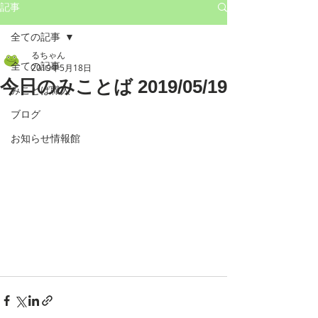
記事
全ての記事
るちゃん
全ての記事
2019年5月18日
今日のみことば 2019/05/19
みことば職人
ブログ
お知らせ情報館