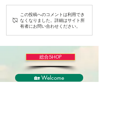
この投稿へのコメントは利用でき
Wordだけで作っちゃおう
バイブルかみし
なくなりました。詳細はサイト所
～★みことば職人るちゃ
ライドショー！
有者にお問い合わせください。
ん('◇')ゞ
総合SHOP
🏡 Welcome
必見！束縛と呪いからの解放
正しい救いのプロセス
聖霊のバプテスマと異言
アンダーソン博士の著書紹介