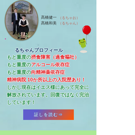
髙橋健一
（るちゃお）
髙橋和美
（るちゃん）
るちゃんプロフィール
もと重度の
摂食障害（過食嘔吐）
もと重度の
アルコール依存症
​もと重度の
向精神薬依存症
精神病院 10か所以上の入院歴あり！
​しかし現在はイエス様にあって完全に
解放されています。回復ではなく完治
しています！
証しを読む⇒