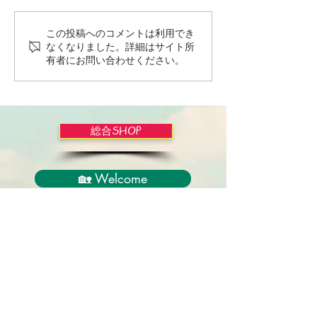
この投稿へのコメントは利用でき
Wordだけで作っちゃおう
バイブルかみし
なくなりました。詳細はサイト所
～★みことば職人るちゃ
ライドショー！
有者にお問い合わせください。
ん('◇')ゞ
総合SHOP
🏡 Welcome
必見！束縛と呪いからの解放
正しい救いのプロセス
聖霊のバプテスマと異言
アンダーソン博士の著書紹介