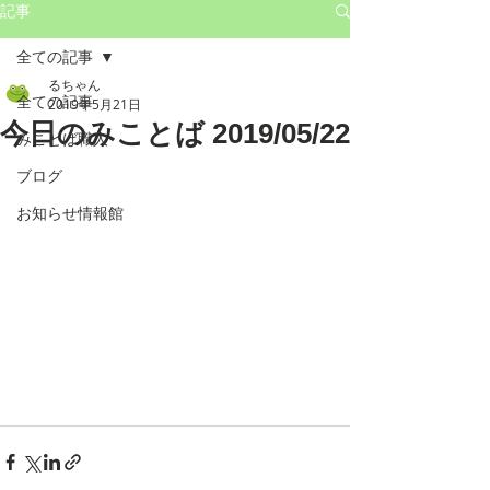
記事
全ての記事
るちゃん
全ての記事
2019年5月21日
今日のみことば 2019/05/22
みことば職人
ブログ
お知らせ情報館