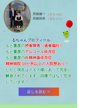
髙橋健一
（るちゃお）
髙橋和美
（るちゃん）
るちゃんプロフィール
もと重度の
摂食障害（過食嘔吐）
もと重度の
アルコール依存症
​もと重度の
向精神薬依存症
精神病院 10か所以上の入院歴あり！
​しかし現在はイエス様にあって完全に
解放されています。回復ではなく完治
しています！
証しを読む⇒