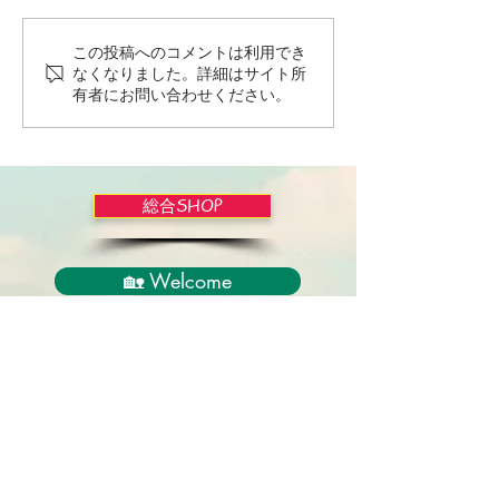
この投稿へのコメントは利用でき
Wordだけで作っちゃおう
バイブルかみし
なくなりました。詳細はサイト所
～★みことば職人るちゃ
ライドショー！
有者にお問い合わせください。
ん('◇')ゞ
総合SHOP
🏡 Welcome
必見！束縛と呪いからの解放
正しい救いのプロセス
聖霊のバプテスマと異言
アンダーソン博士の著書紹介