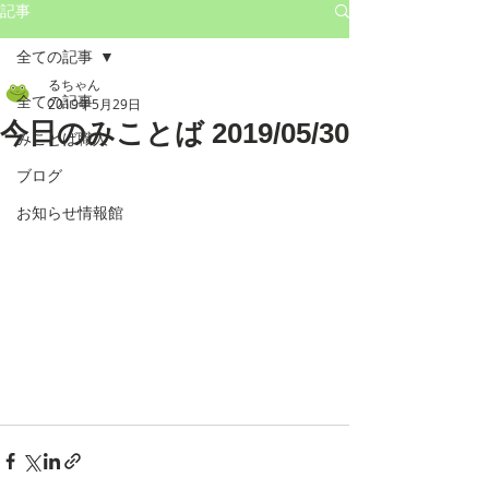
記事
全ての記事
るちゃん
全ての記事
2019年5月29日
今日のみことば 2019/05/30
みことば職人
ブログ
お知らせ情報館