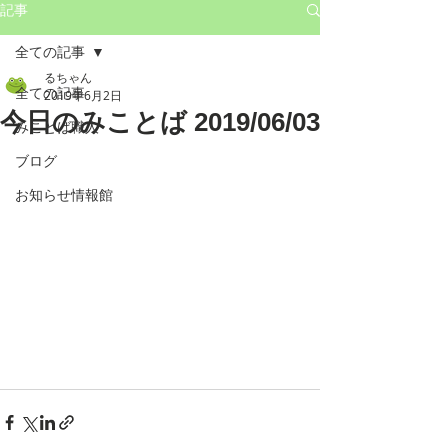
記事
全ての記事
るちゃん
全ての記事
2019年6月2日
今日のみことば 2019/06/03
みことば職人
ブログ
お知らせ情報館