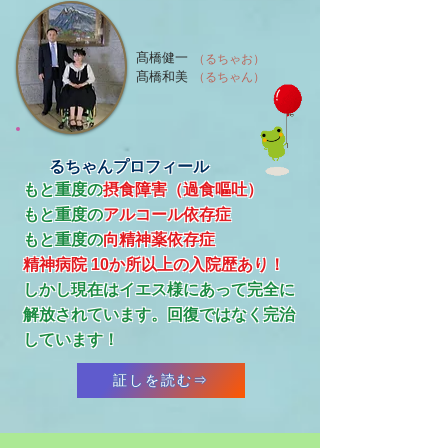
髙橋健一
（るちゃお）
髙橋和美
（るちゃん）
るちゃんプロフィール
もと重度の
摂食障害（過食嘔吐）
もと重度の
アルコール依存症
​もと重度の
向精神薬依存症
精神病院 10か所以上の入院歴あり！
​しかし現在はイエス様にあって完全に
解放されています。回復ではなく完治
しています！
証しを読む⇒