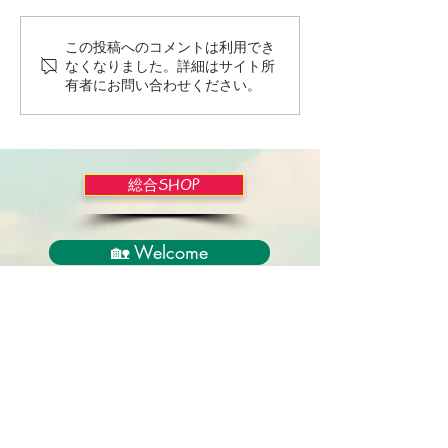
この投稿へのコメントは利用でき
Wordだけで作っちゃおう
バイブルかみし
なくなりました。詳細はサイト所
～★みことば職人るちゃ
ライドショー！
有者にお問い合わせください。
ん('◇')ゞ
総合SHOP
🏡 Welcome
必見！束縛と呪いからの解放
正しい救いのプロセス
聖霊のバプテスマと異言
アンダーソン博士の著書紹介