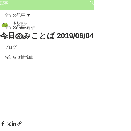
記事
全ての記事
るちゃん
全ての記事
2019年6月3日
今日のみことば 2019/06/04
みことば職人
ブログ
お知らせ情報館