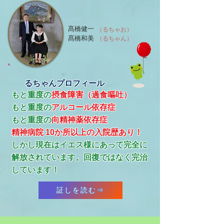
髙橋健一
（るちゃお）
髙橋和美
（るちゃん）
るちゃんプロフィール
もと重度の
摂食障害（過食嘔吐）
もと重度の
アルコール依存症
​もと重度の
向精神薬依存症
精神病院 10か所以上の入院歴あり！
​しかし現在はイエス様にあって完全に
解放されています。回復ではなく完治
しています！
証しを読む⇒