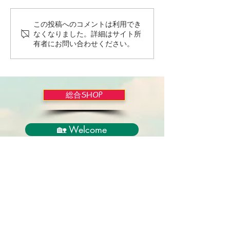
この投稿へのコメントは利用でき
Wordだけで作っちゃおう
バイブルかみし
なくなりました。詳細はサイト所
～★みことば職人るちゃ
ライドショー！
有者にお問い合わせください。
ん('◇')ゞ
総合SHOP
🏡 Welcome
必見！束縛と呪いからの解放
正しい救いのプロセス
聖霊のバプテスマと異言
アンダーソン博士の著書紹介