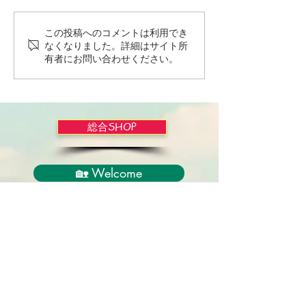
この投稿へのコメントは利用でき
Wordだけで作っちゃおう
バイブルかみし
なくなりました。詳細はサイト所
～★みことば職人るちゃ
ライドショー！
有者にお問い合わせください。
ん('◇')ゞ
総合SHOP
🏡 Welcome
必見！束縛と呪いからの解放
正しい救いのプロセス
聖霊のバプテスマと異言
アンダーソン博士の著書紹介