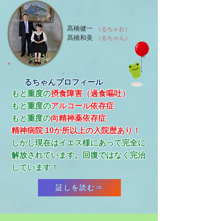
髙橋健一
（るちゃお）
髙橋和美
（るちゃん）
るちゃんプロフィール
もと重度の
摂食障害（過食嘔吐）
もと重度の
アルコール依存症
​もと重度の
向精神薬依存症
精神病院 10か所以上の入院歴あり！
​しかし現在はイエス様にあって完全に
解放されています。回復ではなく完治
しています！
証しを読む⇒