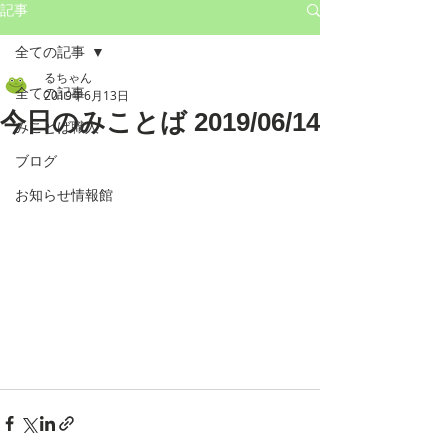
記事
全ての記事
るちゃん
全ての記事
2019年6月13日
今日のみことば 2019/06/14
みことば職人
ブログ
お知らせ情報館