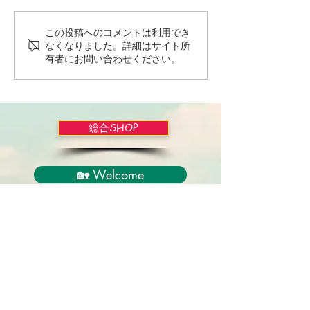
この投稿へのコメントは利用でき
Wordだけで作っちゃおう
バイブルかみし
なくなりました。詳細はサイト所
～★みことば職人るちゃ
ライドショー！
有者にお問い合わせください。
ん('◇')ゞ
総合SHOP
🏡 Welcome
必見！束縛と呪いからの解放
正しい救いのプロセス
聖霊のバプテスマと異言
アンダーソン博士の著書紹介