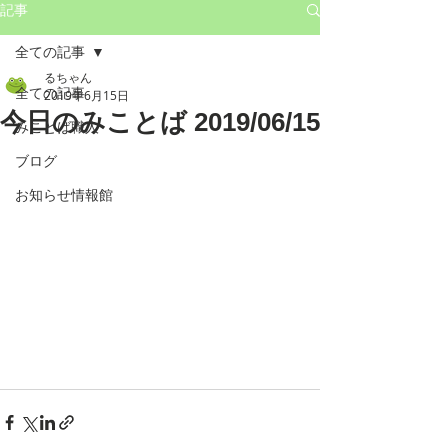
記事
全ての記事
るちゃん
全ての記事
2019年6月15日
今日のみことば 2019/06/15
みことば職人
ブログ
お知らせ情報館