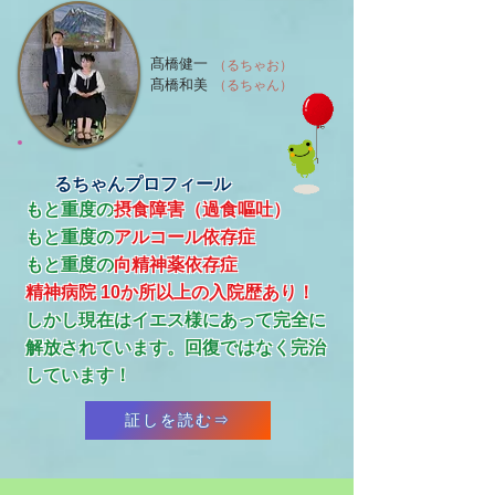
髙橋健一
（るちゃお）
髙橋和美
（るちゃん）
るちゃんプロフィール
もと重度の
摂食障害（過食嘔吐）
もと重度の
アルコール依存症
​もと重度の
向精神薬依存症
精神病院 10か所以上の入院歴あり！
​しかし現在はイエス様にあって完全に
解放されています。回復ではなく完治
しています！
証しを読む⇒