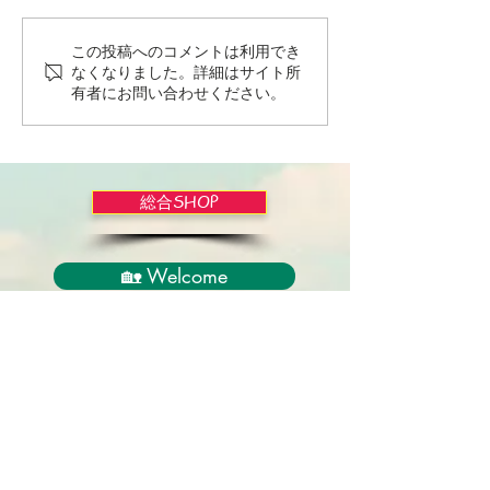
この投稿へのコメントは利用でき
Wordだけで作っちゃおう
バイブルかみし
なくなりました。詳細はサイト所
～★みことば職人るちゃ
ライドショー！
有者にお問い合わせください。
ん('◇')ゞ
総合SHOP
🏡 Welcome
必見！束縛と呪いからの解放
正しい救いのプロセス
聖霊のバプテスマと異言
アンダーソン博士の著書紹介