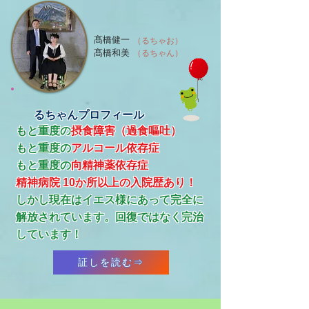
髙橋健一
（るちゃお）
髙橋和美
（るちゃん）
るちゃんプロフィール
もと重度の
摂食障害（過食嘔吐）
もと重度の
アルコール依存症
​もと重度の
向精神薬依存症
精神病院 10か所以上の入院歴あり！
​しかし現在はイエス様にあって完全に
解放されています。回復ではなく完治
しています！
証しを読む⇒