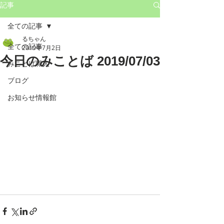
記事
全ての記事
るちゃん
全ての記事
2019年7月2日
今日のみことば 2019/07/03
みことば職人
ブログ
お知らせ情報館