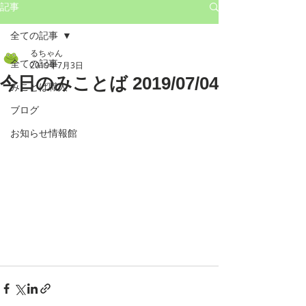
記事
全ての記事
るちゃん
全ての記事
2019年7月3日
今日のみことば 2019/07/04
みことば職人
ブログ
お知らせ情報館