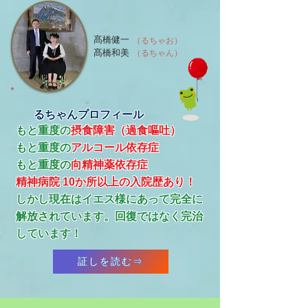
髙橋健一
（るちゃお）
髙橋和美
（るちゃん）
るちゃんプロフィール
もと重度の
摂食障害（過食嘔吐）
もと重度の
アルコール依存症
​もと重度の
向精神薬依存症
精神病院 10か所以上の入院歴あり！
​しかし現在はイエス様にあって完全に
解放されています。回復ではなく完治
しています！
証しを読む⇒