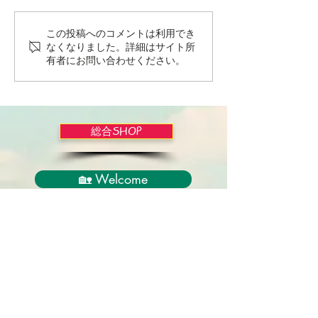
この投稿へのコメントは利用でき
Wordだけで作っちゃおう
バイブルかみし
なくなりました。詳細はサイト所
～★みことば職人るちゃ
ライドショー！
有者にお問い合わせください。
ん('◇')ゞ
総合SHOP
🏡 Welcome
必見！束縛と呪いからの解放
正しい救いのプロセス
聖霊のバプテスマと異言
アンダーソン博士の著書紹介