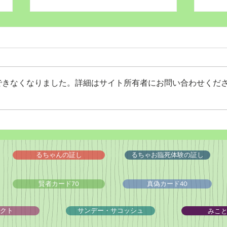
できなくなりました。詳細はサイト所有者にお問い合わせくだ
Wordだけで作っちゃおう～
バイ
★みことば職人るちゃん
ドシ
('◇')ゞ
るちゃんの証し
るちゃお臨死体験の証し
賢者カード70
真偽カード40
みこ
クト
サンデー・サコッシュ