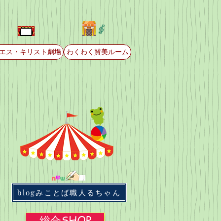
エス・キリスト劇場
わくわく賛美ルーム
blogみことば職人るちゃん
総合SHOP