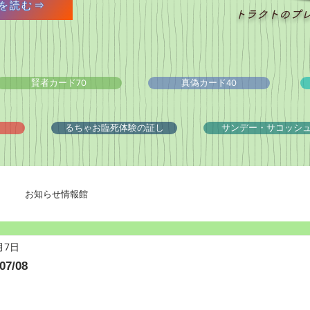
を読む⇒
トラクトのプ
賢者カード70
真偽カード40
るちゃお臨死体験の証し
サンデー・サコッシ
お知らせ情報館
月7日
7/08