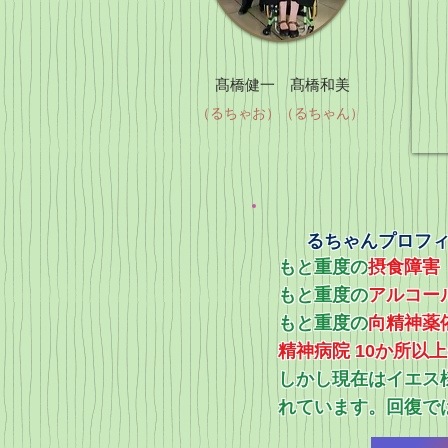
髙橋健一 髙橋和美
（るちゃお）（るちゃん）
るちゃんプロフ
もと重度の
摂食障害
もと重度の
アルコー
​もと重度の
向精神薬
精神病院 10か所以
​しかし現在はイエ
れています。回復で