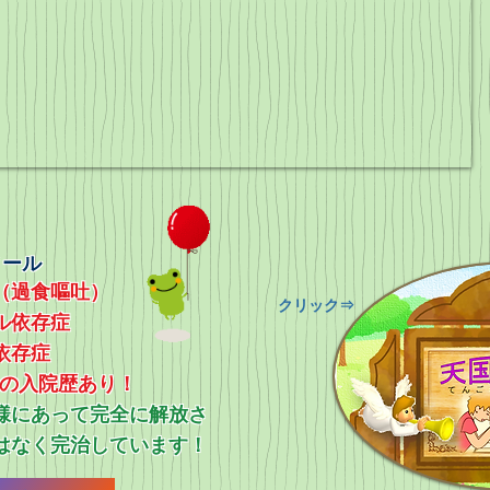
ィール
（過食嘔吐）
​クリック⇒
ル依存症
依存症
上の入院歴あり！
ス様にあって完全に解放さ
はなく完治しています！