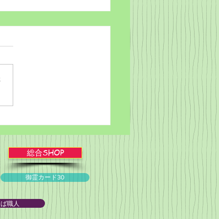
さ
ブルかみしばい★スライ
ョー！
総合SHOP
御霊カード30
とば職人