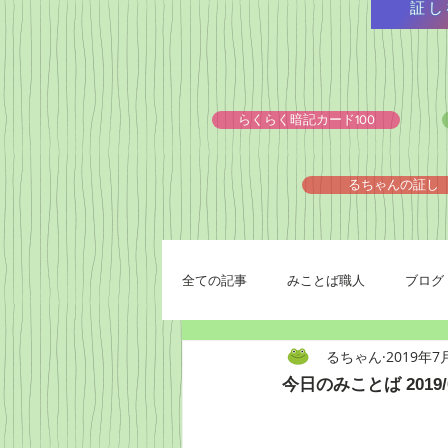
証し
らくらく暗記カード100
るちゃんの証し
全ての記事
みことば職人
ブログ
るちゃん
2019年7
今日のみことば 2019/0