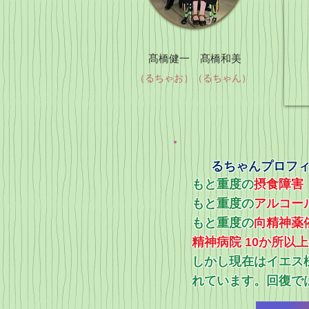
髙橋健一 髙橋和美
（るちゃお）（るちゃん）
るちゃんプロフ
もと重度の
摂食障害
もと重度の
アルコー
​もと重度の
向精神薬
精神病院 10か所以
​しかし現在はイエ
れています。回復で