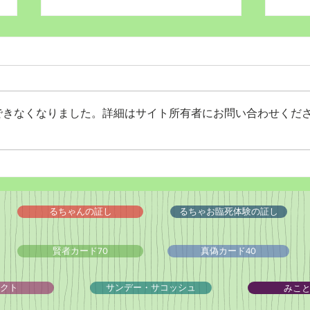
できなくなりました。詳細はサイト所有者にお問い合わせくだ
Wordだけで作っちゃおう～
バイ
★みことば職人るちゃん
ドシ
('◇')ゞ
るちゃんの証し
るちゃお臨死体験の証し
賢者カード70
真偽カード40
みこ
クト
サンデー・サコッシュ