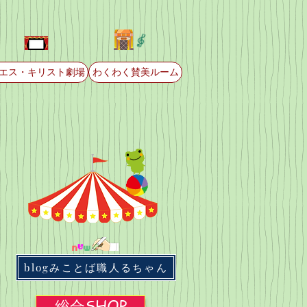
エス・キリスト劇場
わくわく賛美ルーム
blogみことば職人るちゃん
総合SHOP