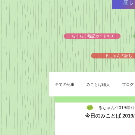
証し
らくらく暗記カード100
るちゃんの証し
全ての記事
みことば職人
ブログ
るちゃん
2019年7
今日のみことば 2019/0