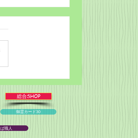
さ
ブルかみしばい★スライ
ョー！
総合SHOP
御霊カード30
とば職人