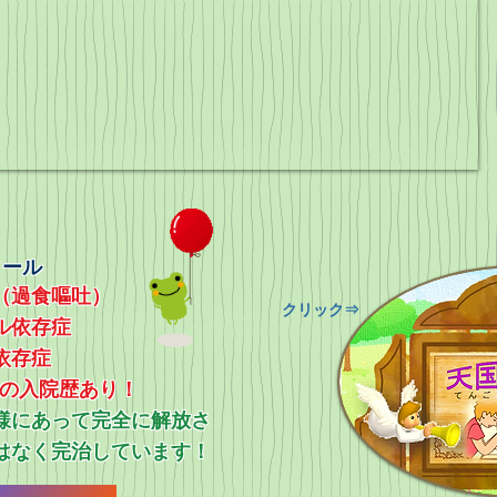
ィール
（過食嘔吐）
​クリック⇒
ル依存症
依存症
上の入院歴あり！
ス様にあって完全に解放さ
はなく完治しています！