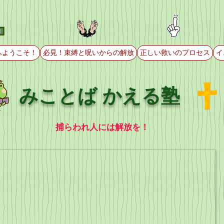
へようこそ！
必見！束縛と呪いからの解放
正しい救いのプロセス
イ
みことば かえる塾
捕らわれ人には解放を！