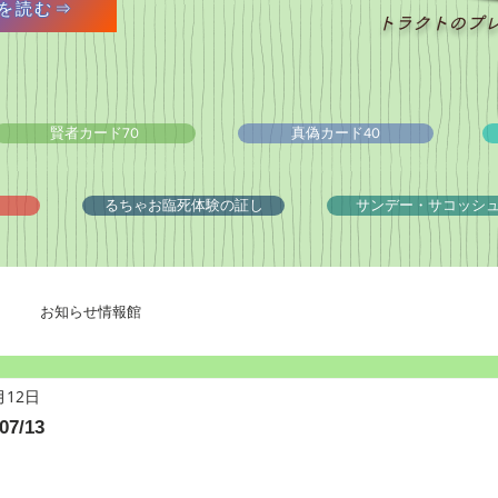
を読む⇒
トラクトのプ
賢者カード70
真偽カード40
るちゃお臨死体験の証し
サンデー・サコッシ
お知らせ情報館
月12日
7/13