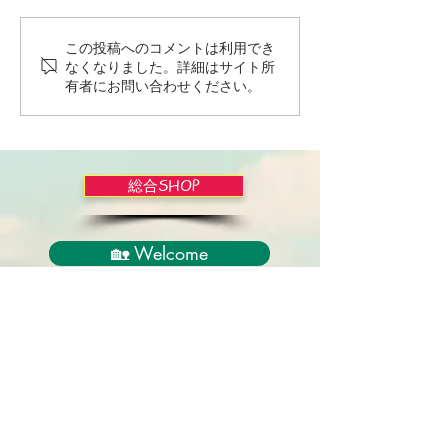
この投稿へのコメントは利用でき
Wordだけで作っちゃおう
バイブルかみし
なくなりました。詳細はサイト所
～★みことば職人るちゃ
ライドショー！
有者にお問い合わせください。
ん('◇')ゞ
総合SHOP
🏡 Welcome
必見！束縛と呪いからの解放
正しい救いのプロセス
聖霊のバプテスマと異言
アンダーソン博士の著書紹介