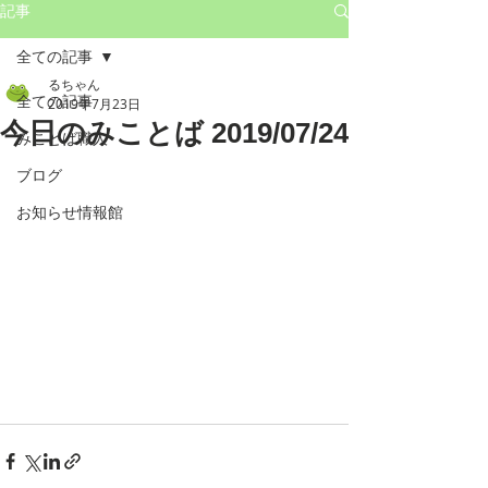
記事
全ての記事
るちゃん
全ての記事
2019年7月23日
今日のみことば 2019/07/24
みことば職人
ブログ
お知らせ情報館