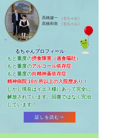
髙橋健一
（るちゃお）
髙橋和美
（るちゃん）
るちゃんプロフィール
もと重度の
摂食障害（過食嘔吐）
もと重度の
アルコール依存症
​もと重度の
向精神薬依存症
精神病院 10か所以上の入院歴あり！
​しかし現在はイエス様にあって完全に
解放されています。回復ではなく完治
しています！
証しを読む⇒