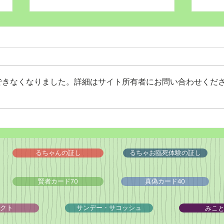
できなくなりました。詳細はサイト所有者にお問い合わせくだ
Wordだけで作っちゃおう～
バイ
★みことば職人るちゃん
ドシ
('◇')ゞ
るちゃんの証し
るちゃお臨死体験の証し
賢者カード70
真偽カード40
みこ
クト
サンデー・サコッシュ