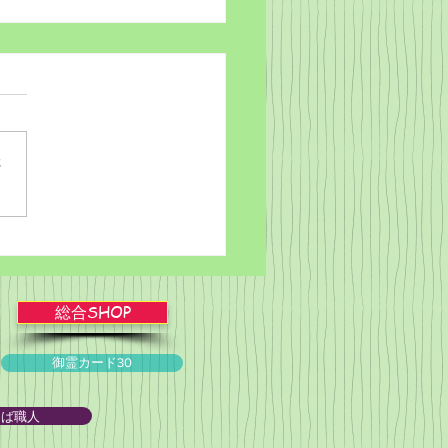
さ
ブルかみしばい★スライ
ョー！
総合SHOP
御霊カード30
とば職人