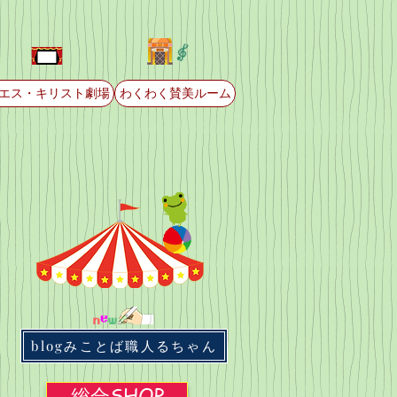
エス・キリスト劇場
わくわく賛美ルーム
blogみことば職人るちゃん
総合SHOP