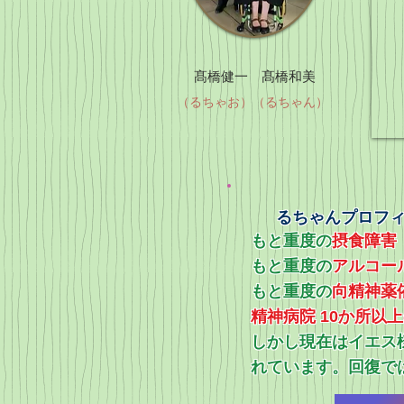
髙橋健一 髙橋和美
（るちゃお）（るちゃん）
るちゃんプロフ
もと重度の
摂食障害
もと重度の
アルコー
​もと重度の
向精神薬
精神病院 10か所以
​しかし現在はイエ
れています。回復で