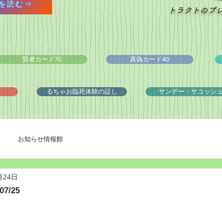
を読む⇒
トラクトのプ
賢者カード70
真偽カード40
るちゃお臨死体験の証し
サンデー・サコッシ
お知らせ情報館
月24日
7/25