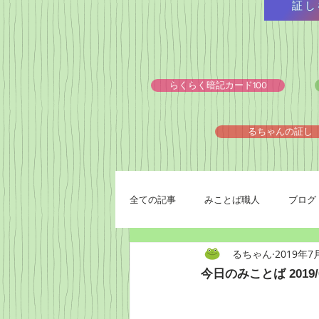
証し
らくらく暗記カード100
るちゃんの証し
全ての記事
みことば職人
ブログ
るちゃん
2019年7
今日のみことば 2019/0