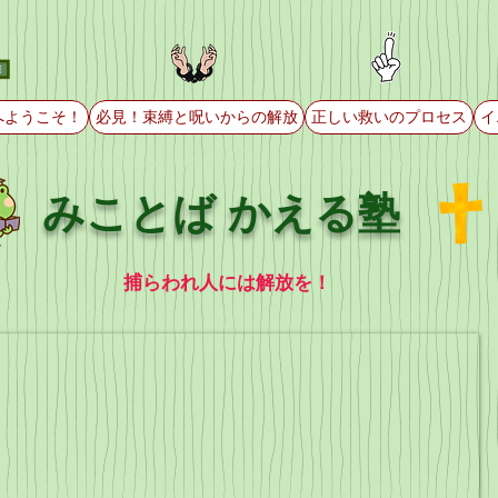
へようこそ！
必見！束縛と呪いからの解放
正しい救いのプロセス
イ
みことば かえる塾
捕らわれ人には解放を！