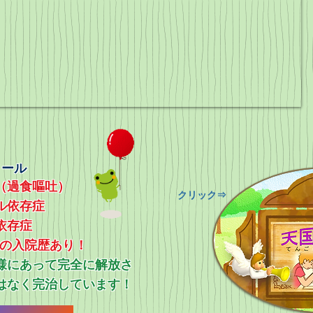
ィール
（過食嘔吐）
​クリック⇒
ル依存症
依存症
上の入院歴あり！
ス様にあって完全に解放さ
はなく完治しています！