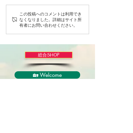
この投稿へのコメントは利用でき
Wordだけで作っちゃおう
バイブルかみし
なくなりました。詳細はサイト所
～★みことば職人るちゃ
ライドショー！
有者にお問い合わせください。
ん('◇')ゞ
総合SHOP
🏡 Welcome
必見！束縛と呪いからの解放
正しい救いのプロセス
聖霊のバプテスマと異言
アンダーソン博士の著書紹介