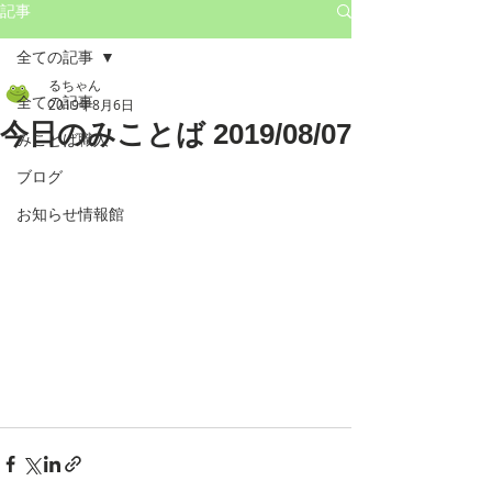
記事
全ての記事
るちゃん
全ての記事
2019年8月6日
今日のみことば 2019/08/07
みことば職人
ブログ
お知らせ情報館