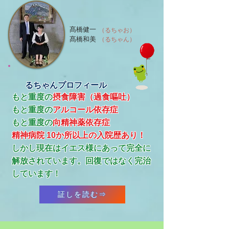
髙橋健一
（るちゃお）
髙橋和美
（るちゃん）
るちゃんプロフィール
もと重度の
摂食障害（過食嘔吐）
もと重度の
アルコール依存症
​もと重度の
向精神薬依存症
精神病院 10か所以上の入院歴あり！
​しかし現在はイエス様にあって完全に
解放されています。回復ではなく完治
しています！
証しを読む⇒