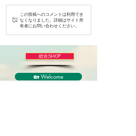
この投稿へのコメントは利用でき
Wordだけで作っちゃおう
バイブルかみし
なくなりました。詳細はサイト所
～★みことば職人るちゃ
ライドショー！
有者にお問い合わせください。
ん('◇')ゞ
総合SHOP
🏡 Welcome
必見！束縛と呪いからの解放
正しい救いのプロセス
聖霊のバプテスマと異言
アンダーソン博士の著書紹介