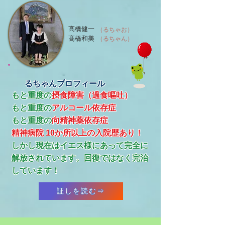
髙橋健一
（るちゃお）
髙橋和美
（るちゃん）
るちゃんプロフィール
もと重度の
摂食障害（過食嘔吐）
もと重度の
アルコール依存症
​もと重度の
向精神薬依存症
精神病院 10か所以上の入院歴あり！
​しかし現在はイエス様にあって完全に
解放されています。回復ではなく完治
しています！
証しを読む⇒