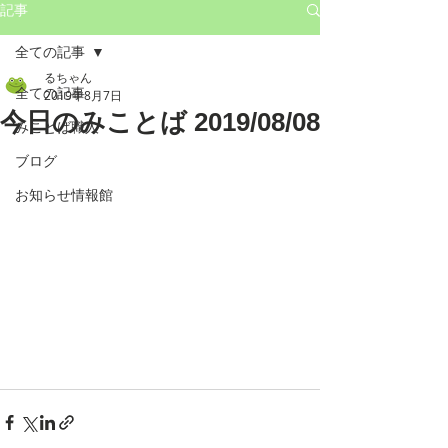
記事
全ての記事
るちゃん
全ての記事
2019年8月7日
今日のみことば 2019/08/08
みことば職人
ブログ
お知らせ情報館