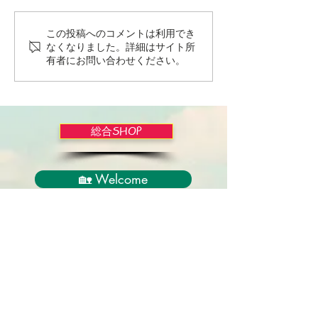
この投稿へのコメントは利用でき
Wordだけで作っちゃおう
バイブルかみし
なくなりました。詳細はサイト所
～★みことば職人るちゃ
ライドショー！
有者にお問い合わせください。
ん('◇')ゞ
総合SHOP
🏡 Welcome
必見！束縛と呪いからの解放
正しい救いのプロセス
聖霊のバプテスマと異言
アンダーソン博士の著書紹介