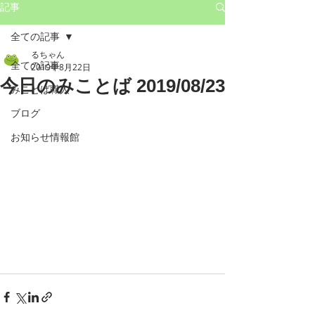
記事
全ての記事
るちゃん
全ての記事
2019年8月22日
今日のみことば 2019/08/23
みことば職人
ブログ
お知らせ情報館