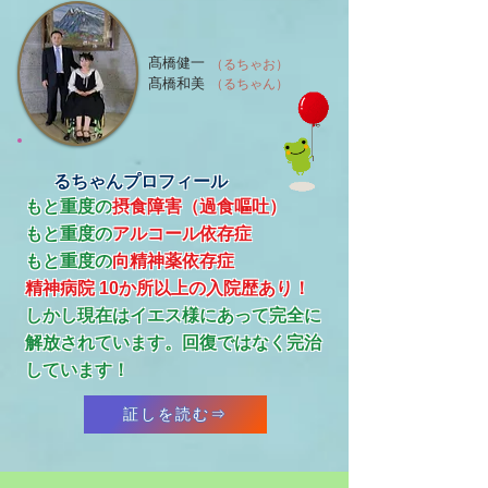
髙橋健一
（るちゃお）
髙橋和美
（るちゃん）
るちゃんプロフィール
もと重度の
摂食障害（過食嘔吐）
もと重度の
アルコール依存症
​もと重度の
向精神薬依存症
精神病院 10か所以上の入院歴あり！
​しかし現在はイエス様にあって完全に
解放されています。回復ではなく完治
しています！
証しを読む⇒