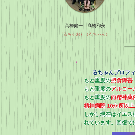
髙橋健一 髙橋和美
（るちゃお）（るちゃん）
るちゃんプロフ
もと重度の
摂食障害
もと重度の
アルコー
​もと重度の
向精神薬
精神病院 10か所以
​しかし現在はイエ
れています。回復で