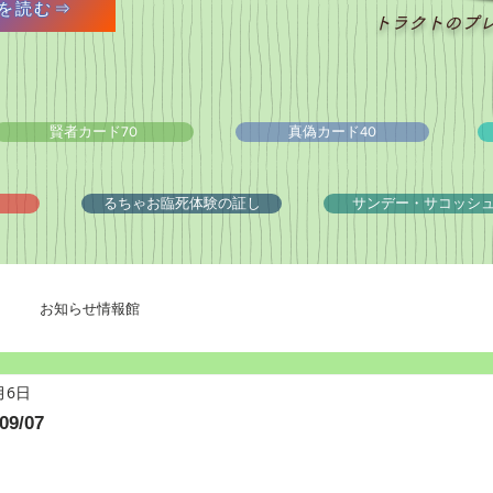
を読む⇒
トラクトのプ
賢者カード70
真偽カード40
るちゃお臨死体験の証し
サンデー・サコッシ
お知らせ情報館
月6日
9/07