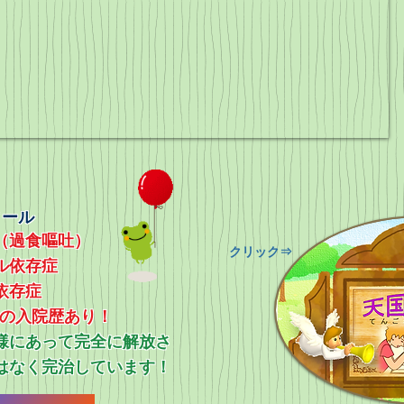
ィール
（過食嘔吐）
​クリック⇒
ル依存症
依存症
上の入院歴あり！
ス様にあって完全に解放さ
はなく完治しています！