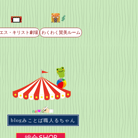
エス・キリスト劇場
わくわく賛美ルーム
blogみことば職人るちゃん
総合SHOP