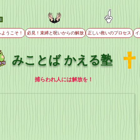
へようこそ！
必見！束縛と呪いからの解放
正しい救いのプロセス
イ
みことば かえる塾
捕らわれ人には解放を！