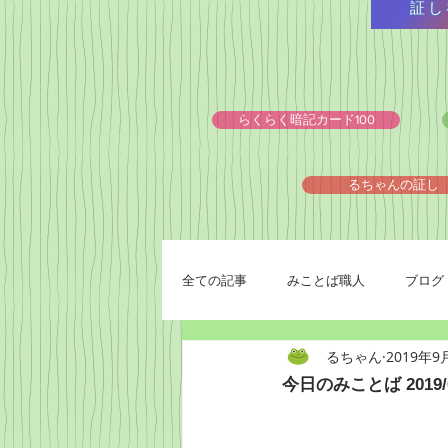
証し
らくらく暗記カード100
るちゃんの証し
全ての記事
みことば職人
ブログ
るちゃん
2019年9
今日のみことば 2019/0