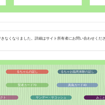
できなくなりました。詳細はサイト所有者にお問い合わせくだ
Wordだけで作っちゃおう～
バイ
★みことば職人るちゃん
ドシ
('◇')ゞ
るちゃんの証し
るちゃお臨死体験の証し
賢者カード70
真偽カード40
みこ
クト
サンデー・サコッシュ