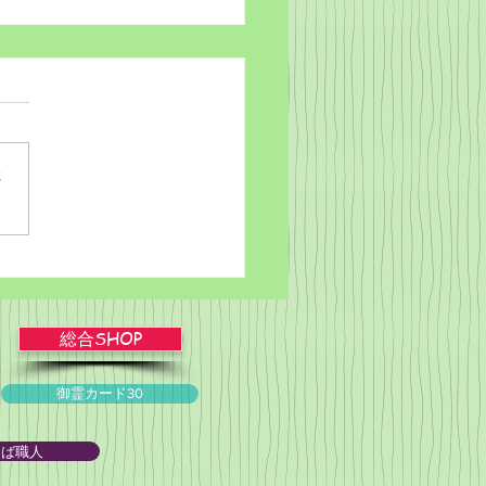
さ
ブルかみしばい★スライ
ョー！
総合SHOP
御霊カード30
とば職人