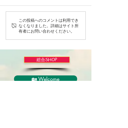
この投稿へのコメントは利用でき
Wordだけで作っちゃおう
バイブルかみし
なくなりました。詳細はサイト所
～★みことば職人るちゃ
ライドショー！
有者にお問い合わせください。
ん('◇')ゞ
総合SHOP
🏡 Welcome
必見！束縛と呪いからの解放
正しい救いのプロセス
聖霊のバプテスマと異言
アンダーソン博士の著書紹介