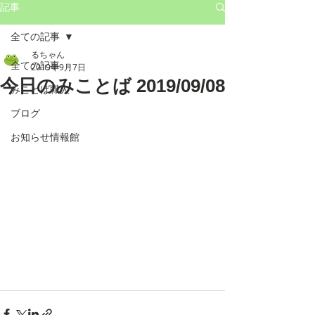
記事
全ての記事
るちゃん
全ての記事
2019年9月7日
今日のみことば 2019/09/08
みことば職人
ブログ
お知らせ情報館