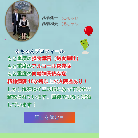
髙橋健一
（るちゃお）
髙橋和美
（るちゃん）
るちゃんプロフィール
もと重度の
摂食障害（過食嘔吐）
もと重度の
アルコール依存症
​もと重度の
向精神薬依存症
精神病院 10か所以上の入院歴あり！
​しかし現在はイエス様にあって完全に
解放されています。回復ではなく完治
しています！
証しを読む⇒