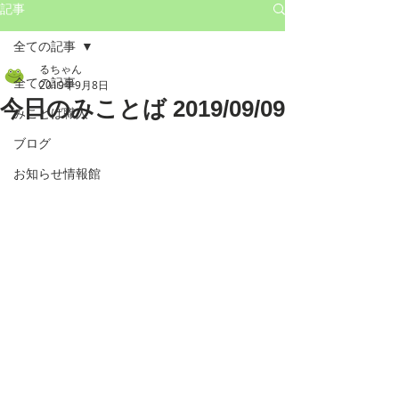
記事
全ての記事
るちゃん
全ての記事
2019年9月8日
今日のみことば 2019/09/09
みことば職人
ブログ
お知らせ情報館