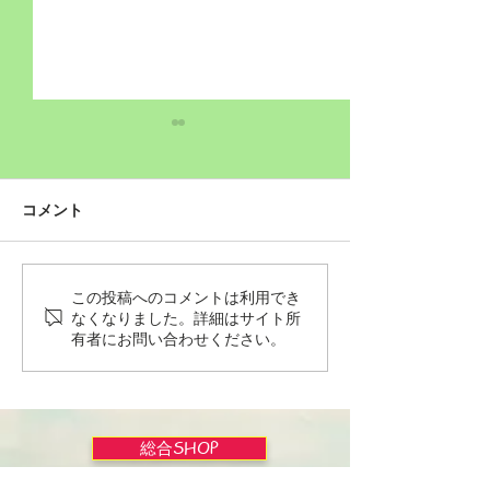
コメント
この投稿へのコメントは利用でき
Wordだけで作っちゃおう
バイブルかみし
なくなりました。詳細はサイト所
～★みことば職人るちゃ
ライドショー！
有者にお問い合わせください。
ん('◇')ゞ
総合SHOP