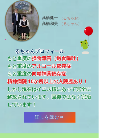
髙橋健一
（るちゃお）
髙橋和美
（るちゃん）
るちゃんプロフィール
もと重度の
摂食障害（過食嘔吐）
もと重度の
アルコール依存症
​もと重度の
向精神薬依存症
精神病院 10か所以上の入院歴あり！
​しかし現在はイエス様にあって完全に
解放されています。回復ではなく完治
しています！
証しを読む⇒