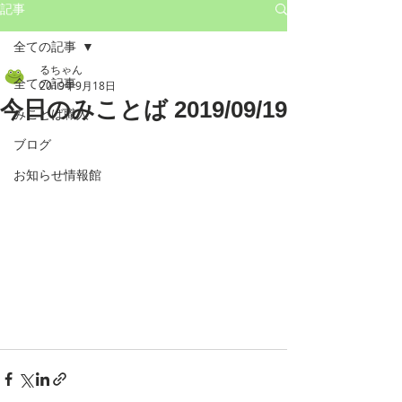
記事
全ての記事
るちゃん
全ての記事
2019年9月18日
今日のみことば 2019/09/19
みことば職人
ブログ
お知らせ情報館