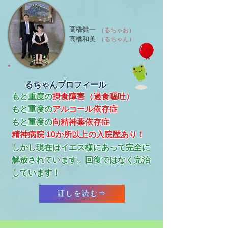
髙橋健一
（るちゃお）
髙橋和美
（るちゃん）
るちゃんプロフィール
もと重度の
摂食障害（過食嘔吐）
もと重度の
アルコール依存症
​もと重度の
向精神薬依存症
精神病院 10か所以上の入院歴あり！
​しかし現在はイエス様にあって完全に
解放されています。回復ではなく完治
しています！
証しを読む⇒