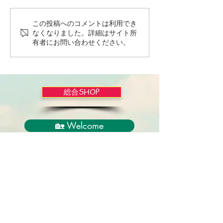
この投稿へのコメントは利用でき
Wordだけで作っちゃおう
バイブルかみし
なくなりました。詳細はサイト所
～★みことば職人るちゃ
ライドショー！
有者にお問い合わせください。
ん('◇')ゞ
総合SHOP
🏡 Welcome
必見！束縛と呪いからの解放
正しい救いのプロセス
聖霊のバプテスマと異言
アンダーソン博士の著書紹介