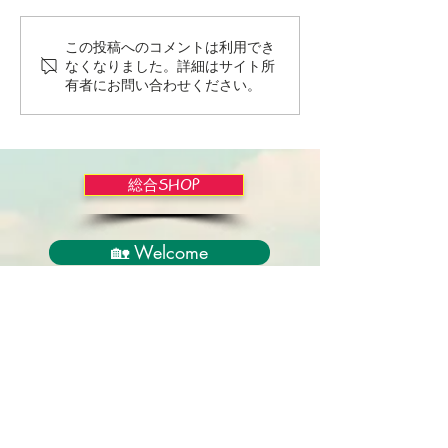
この投稿へのコメントは利用でき
Wordだけで作っちゃおう
バイブルかみし
なくなりました。詳細はサイト所
～★みことば職人るちゃ
ライドショー！
有者にお問い合わせください。
ん('◇')ゞ
総合SHOP
🏡 Welcome
必見！束縛と呪いからの解放
正しい救いのプロセス
聖霊のバプテスマと異言
アンダーソン博士の著書紹介