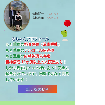
髙橋健一
（るちゃお）
髙橋和美
（るちゃん）
るちゃんプロフィール
もと重度の
摂食障害（過食嘔吐）
もと重度の
アルコール依存症
​もと重度の
向精神薬依存症
精神病院 10か所以上の入院歴あり！
​しかし現在はイエス様にあって完全に
解放されています。回復ではなく完治
しています！
証しを読む⇒