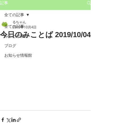
記事
全ての記事
るちゃん
全ての記事
2019年10月4日
今日のみことば 2019/10/04
みことば職人
ブログ
お知らせ情報館