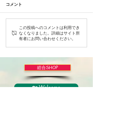
コメント
この投稿へのコメントは利用でき
Wordだけで作っちゃおう
バイブルかみし
なくなりました。詳細はサイト所
～★みことば職人るちゃ
ライドショー！
有者にお問い合わせください。
ん('◇')ゞ
総合SHOP
🏡 Welcome
必見！束縛と呪いからの解放
正しい救いのプロセス
聖霊のバプテスマと異言