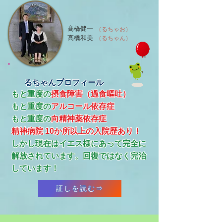
髙橋健一
（るちゃお）
髙橋和美
（るちゃん）
るちゃんプロフィール
もと重度の
摂食障害（過食嘔吐）
もと重度の
アルコール依存症
​もと重度の
向精神薬依存症
精神病院 10か所以上の入院歴あり！
​しかし現在はイエス様にあって完全に
解放されています。回復ではなく完治
しています！
証しを読む⇒