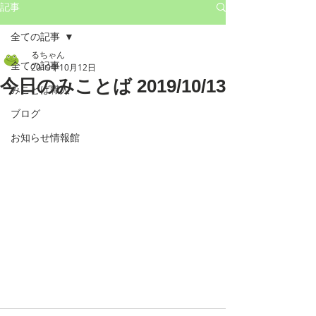
記事
全ての記事
るちゃん
全ての記事
2019年10月12日
今日のみことば 2019/10/13
みことば職人
ブログ
お知らせ情報館