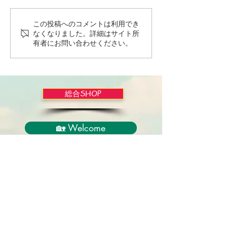
この投稿へのコメントは利用でき
Wordだけで作っちゃおう
バイブルかみし
なくなりました。詳細はサイト所
～★みことば職人るちゃ
ライドショー！
有者にお問い合わせください。
ん('◇')ゞ
総合SHOP
🏡 Welcome
必見！束縛と呪いからの解放
正しい救いのプロセス
聖霊のバプテスマと異言
アンダーソン博士の著書紹介