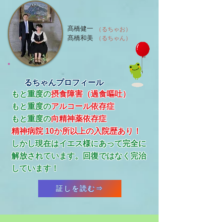
髙橋健一
（るちゃお）
髙橋和美
（るちゃん）
るちゃんプロフィール
もと重度の
摂食障害（過食嘔吐）
もと重度の
アルコール依存症
​もと重度の
向精神薬依存症
精神病院 10か所以上の入院歴あり！
​しかし現在はイエス様にあって完全に
解放されています。回復ではなく完治
しています！
証しを読む⇒