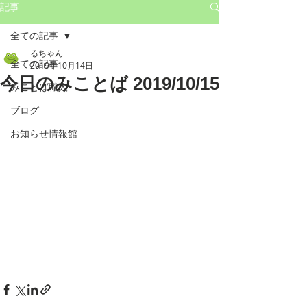
記事
全ての記事
るちゃん
全ての記事
2019年10月14日
今日のみことば 2019/10/15
みことば職人
ブログ
お知らせ情報館