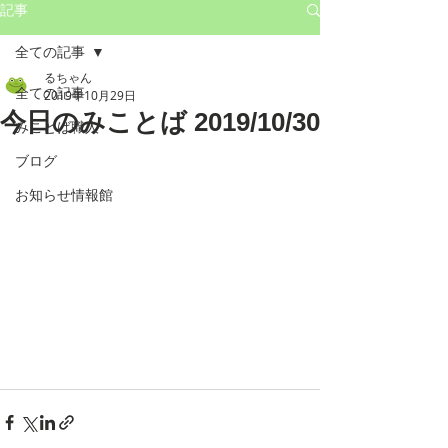
記事
全ての記事
るちゃん
全ての記事
2019年10月29日
今日のみことば 2019/10/30
みことば職人
ブログ
お知らせ情報館