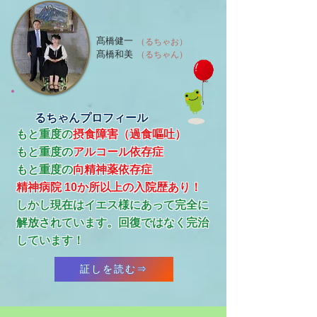
髙橋健一
（るちゃお）
髙橋和美
（るちゃん）
るちゃんプロフィール
もと重度の
摂食障害（過食嘔吐）
もと重度の
アルコール依存症
​もと重度の
向精神薬依存症
精神病院 10か所以上の入院歴あり！
​しかし現在はイエス様にあって完全に
解放されています。回復ではなく完治
しています！
証しを読む⇒