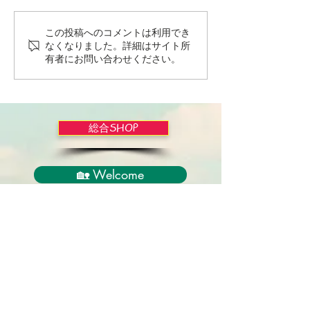
この投稿へのコメントは利用でき
Wordだけで作っちゃおう
バイブルかみし
なくなりました。詳細はサイト所
～★みことば職人るちゃ
ライドショー！
有者にお問い合わせください。
ん('◇')ゞ
総合SHOP
🏡 Welcome
必見！束縛と呪いからの解放
正しい救いのプロセス
聖霊のバプテスマと異言
アンダーソン博士の著書紹介