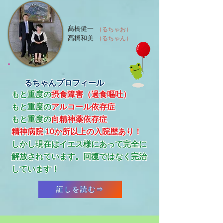
髙橋健一
（るちゃお）
髙橋和美
（るちゃん）
るちゃんプロフィール
もと重度の
摂食障害（過食嘔吐）
もと重度の
アルコール依存症
​もと重度の
向精神薬依存症
精神病院 10か所以上の入院歴あり！
​しかし現在はイエス様にあって完全に
解放されています。回復ではなく完治
しています！
証しを読む⇒