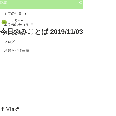
記事
全ての記事
るちゃん
全ての記事
2019年11月2日
今日のみことば 2019/11/03
みことば職人
ブログ
お知らせ情報館