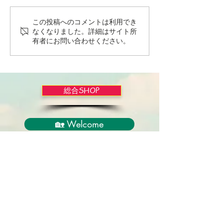
この投稿へのコメントは利用でき
Wordだけで作っちゃおう
バイブルかみし
なくなりました。詳細はサイト所
～★みことば職人るちゃ
ライドショー！
有者にお問い合わせください。
ん('◇')ゞ
総合SHOP
🏡 Welcome
必見！束縛と呪いからの解放
正しい救いのプロセス
聖霊のバプテスマと異言
アンダーソン博士の著書紹介