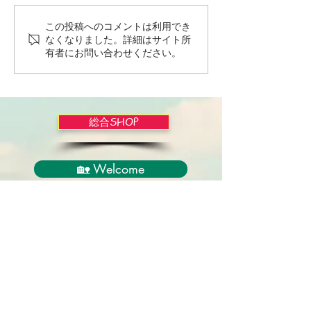
この投稿へのコメントは利用でき
Wordだけで作っちゃおう
バイブルかみし
なくなりました。詳細はサイト所
～★みことば職人るちゃ
ライドショー！
有者にお問い合わせください。
ん('◇')ゞ
総合SHOP
🏡 Welcome
必見！束縛と呪いからの解放
正しい救いのプロセス
聖霊のバプテスマと異言
アンダーソン博士の著書紹介
イエス・キリスト劇場