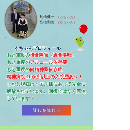
髙橋健一
（るちゃお）
髙橋和美
（るちゃん）
るちゃんプロフィール
もと重度の
摂食障害（過食嘔吐）
もと重度の
アルコール依存症
​もと重度の
向精神薬依存症
精神病院 10か所以上の入院歴あり！
​しかし現在はイエス様にあって完全に
解放されています。回復ではなく完治
しています！
証しを読む⇒