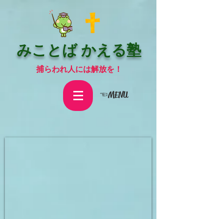
みことば かえる塾
捕らわれ人には解放を！
☜MENU