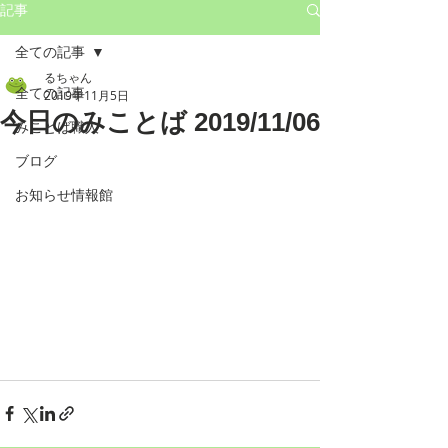
記事
全ての記事
るちゃん
全ての記事
2019年11月5日
今日のみことば 2019/11/06
みことば職人
ブログ
お知らせ情報館