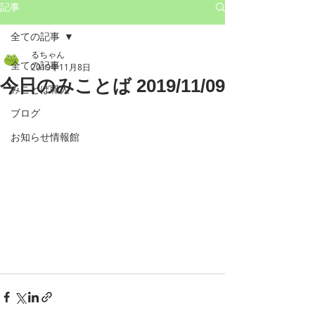
記事
全ての記事
るちゃん
全ての記事
2019年11月8日
今日のみことば 2019/11/09
みことば職人
ブログ
お知らせ情報館