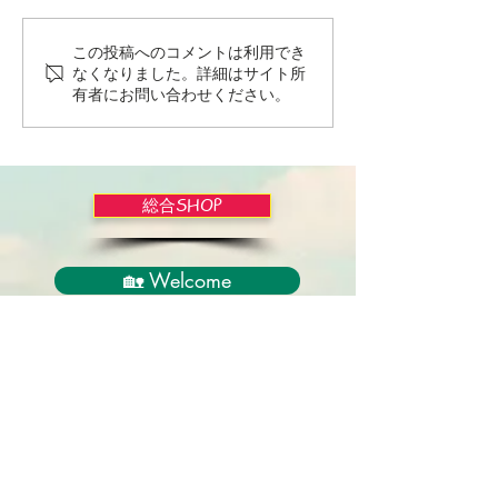
この投稿へのコメントは利用でき
Wordだけで作っちゃおう
バイブルかみし
なくなりました。詳細はサイト所
～★みことば職人るちゃ
ライドショー！
有者にお問い合わせください。
ん('◇')ゞ
総合SHOP
🏡 Welcome
必見！束縛と呪いからの解放
正しい救いのプロセス
聖霊のバプテスマと異言
アンダーソン博士の著書紹介