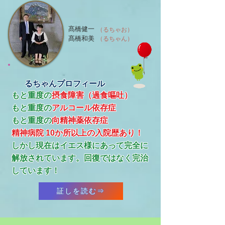
髙橋健一
（るちゃお）
髙橋和美
（るちゃん）
るちゃんプロフィール
もと重度の
摂食障害（過食嘔吐）
もと重度の
アルコール依存症
​もと重度の
向精神薬依存症
精神病院 10か所以上の入院歴あり！
​しかし現在はイエス様にあって完全に
解放されています。回復ではなく完治
しています！
証しを読む⇒