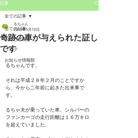
記事
全ての記事
るちゃん
全ての記事
2019年5月10日
奇跡の車が与えられた証し
みことば職人
です
ブログ
お知らせ情報館
るちゃんです。
それは平成２８年２月のことですか
ら、今から二年前に起きた出来事で
す。
るちゃ夫が乗っていた車、シルバーの
ファンカーゴの走行距離は１６万キロ
を超えていました。