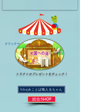
​クリック⇒
トラクトのプレゼントをチェック！
blogみことば職人るちゃん
総合SHOP