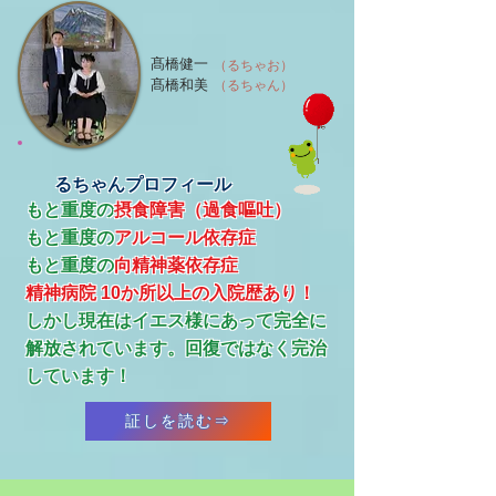
髙橋健一
（るちゃお）
髙橋和美
（るちゃん）
るちゃんプロフィール
もと重度の
摂食障害（過食嘔吐）
もと重度の
アルコール依存症
​もと重度の
向精神薬依存症
精神病院 10か所以上の入院歴あり！
​しかし現在はイエス様にあって完全に
解放されています。回復ではなく完治
しています！
証しを読む⇒