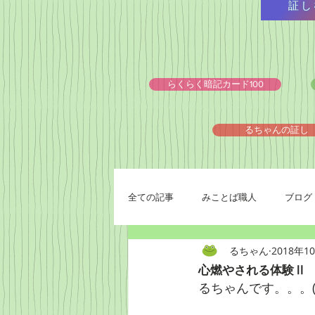
証し
らくらく暗記カード100
るちゃんの証し
全ての記事
みことば職人
ブログ
るちゃん
2018年1
心燃やされる体験Ⅱ
るちゃんです。。。(^