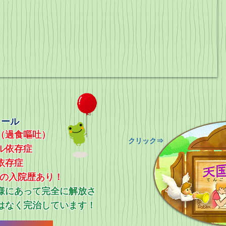
ィール
（過食嘔吐）
​クリック⇒
ル依存症
依存症
上の入院歴あり！
ス様にあって完全に解放さ
はなく完治しています！