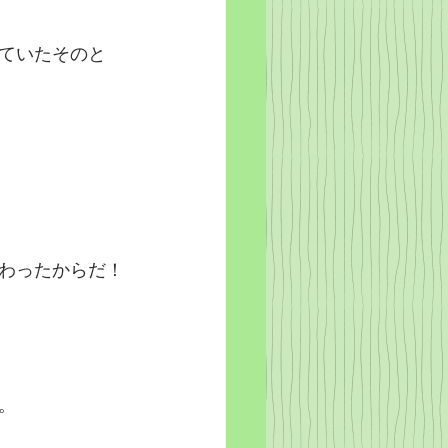
ていたそのと
わったからだ！
。