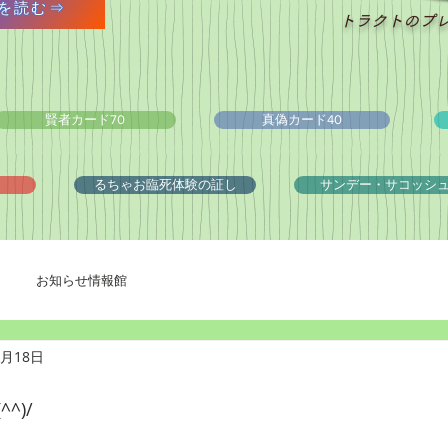
を読む⇒
トラクトのプ
賢者カード70
真偽カード40
るちゃお臨死体験の証し
サンデー・サコッシ
お知らせ情報館
0月18日
^)/