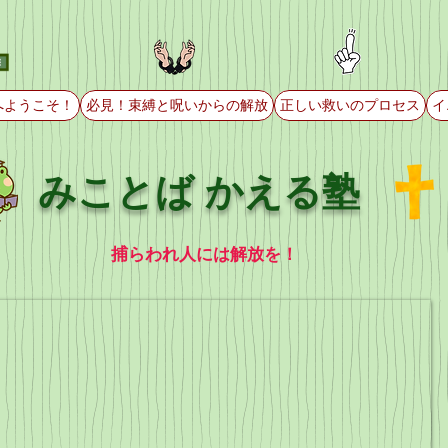
へようこそ！
必見！束縛と呪いからの解放
正しい救いのプロセス
イ
みことば かえる塾
捕らわれ人には解放を！