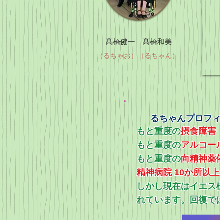
髙橋健一 髙橋和美
（るちゃお）（るちゃん）
るちゃんプロフ
もと重度の
摂食障害
もと重度の
アルコー
​もと重度の
向精神薬
精神病院 10か所以
​しかし現在はイエ
れています。回復で