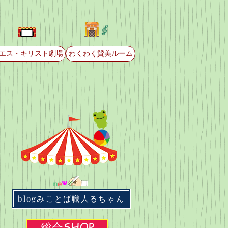
エス・キリスト劇場
わくわく賛美ルーム
blogみことば職人るちゃん
総合SHOP