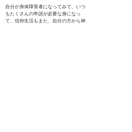
自分が身体障害者になってみて、いつ
もたくさんの申請が必要な身になっ
て、信仰生活もまた、自分の方から神
様に申請（みことばを根拠に祈るこ
と）しなければならないのだと気づか
されました。
この世の制度さえ、知っている人と知
らない人とでは日々の生活に雲泥の差
がついてしまうのなら、霊的な面にお
いてはなおさらです！
みことばを根拠に祈ること、それには
まずできる限りたくさんのみことばを
暗記しておくのが最も良い手段です。
（各種
みことばカード
がお役に立ちま
すように!!!）