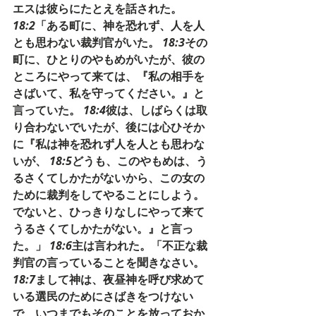
エスは彼らにたとえを話された。
18:2
「ある町に、神を恐れず、人を人
とも思わない裁判官がいた。 
18:3
その
町に、ひとりのやもめがいたが、彼の
ところにやって来ては、『私の相手を
さばいて、私を守ってください。』と
言っていた。 
18:4
彼は、しばらくは取
り合わないでいたが、後には心ひそか
に『私は神を恐れず人を人とも思わな
いが、 
18:5
どうも、このやもめは、う
るさくてしかたがないから、この女の
ために裁判をしてやることにしよう。
でないと、ひっきりなしにやって来て
うるさくてしかたがない。』と言っ
た。」 
18:6
主は言われた。「不正な裁
判官の言っていることを聞きなさい。 
18:7
まして神は、夜昼神を呼び求めて
いる選民のためにさばきをつけない
で、いつまでもそのことを放っておか