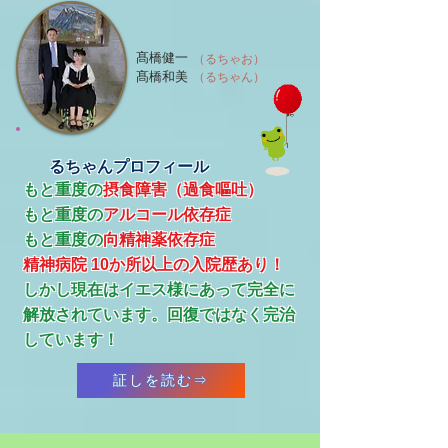
髙橋健一
（るちゃお）
髙橋和美
（るちゃん）
るちゃんプロフィール
もと重度の
摂食障害（過食嘔吐）
もと重度の
アルコール依存症
​もと重度の
向精神薬依存症
精神病院 10か所以上の入院歴あり！
​しかし現在はイエス様にあって完全に
解放されています。回復ではなく完治
しています！
証しを読む⇒