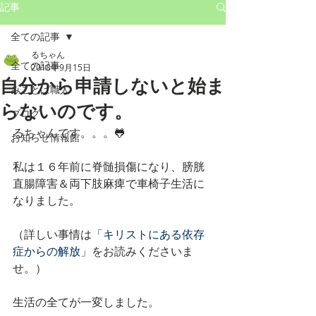
記事
全ての記事
るちゃん
全ての記事
2018年9月15日
自分から申請しないと始ま
みことば職人
らないのです。
ブログ
るちゃんです。。。🐸
お知らせ情報館
私は１６年前に脊髄損傷になり、膀胱
直腸障害＆両下肢麻痺で車椅子生活に
なりました。
（詳しい事情は
「キリストにある依存
症からの解放」
をお読みくださいま
せ。）
生活の全てが一変しました。