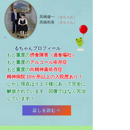
髙橋健一
（るちゃお）
髙橋和美
（るちゃん）
るちゃんプロフィール
もと重度の
摂食障害（過食嘔吐）
もと重度の
アルコール依存症
​もと重度の
向精神薬依存症
精神病院 10か所以上の入院歴あり！
​しかし現在はイエス様にあって完全に
解放されています。回復ではなく完治
しています！
証しを読む⇒