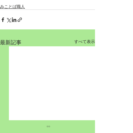
みことば職人
最新記事
すべて表示