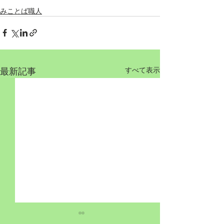
みことば職人
最新記事
すべて表示