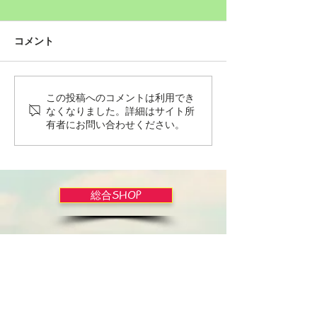
コメント
この投稿へのコメントは利用でき
Wordだけで作っちゃおう
Wordだけで作
なくなりました。詳細はサイト所
～★みことば職人るちゃ
～★みことば職
有者にお問い合わせください。
ん('◇')ゞ
ん('◇')ゞ
総合SHOP
🏡 Welcome
必見！束縛と呪いからの解放
正しい救いのプロセス