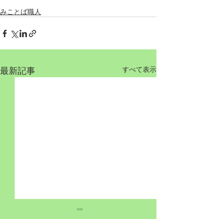
みことば職人
最新記事
すべて表示