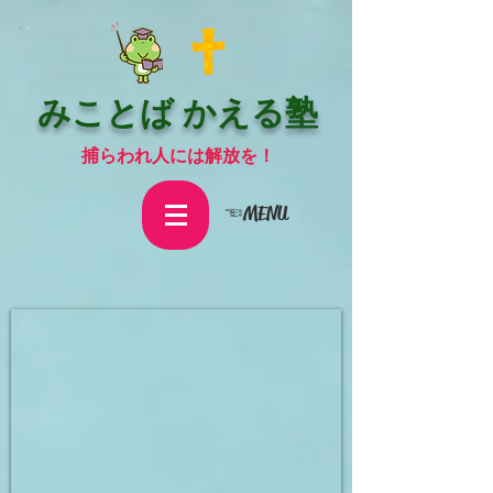
みことば かえる塾
捕らわれ人には解放を！
☜MENU