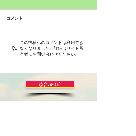
コメント
この投稿へのコメントは利用でき
Wordだけで作っちゃおう
Wordだけで作
なくなりました。詳細はサイト所
～★みことば職人るちゃ
～★みことば職
有者にお問い合わせください。
ん('◇')ゞ
ん('◇')ゞ
総合SHOP
🏡 Welcome
必見！束縛と呪いからの解放
正しい救いのプロセス