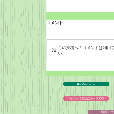
コメント
この投稿へのコメントは利用
い。
Wordだけで作っちゃおう～
★みことば職人るちゃん
('◇')ゞ
🏡 Welcome
らくらく暗記カード100
無料トラ