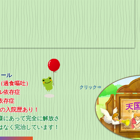
ィール
（過食嘔吐）
​クリック⇒
ル依存症
依存症
上の入院歴あり！
ス様にあって完全に解放さ
はなく完治しています！