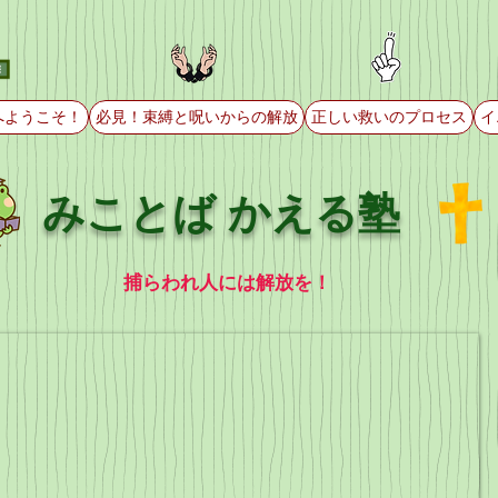
へようこそ！
必見！束縛と呪いからの解放
正しい救いのプロセス
イ
みことば かえる塾
捕らわれ人には解放を！