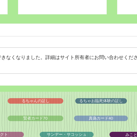
できなくなりました。詳細はサイト所有者にお問い合わせくだ
Wordだけで作っちゃおう～
Wo
★みことば職人るちゃん
★み
('◇')ゞ
('◇'
るちゃんの証し
るちゃお臨死体験の証し
賢者カード70
真偽カード40
みこ
クト
サンデー・サコッシュ