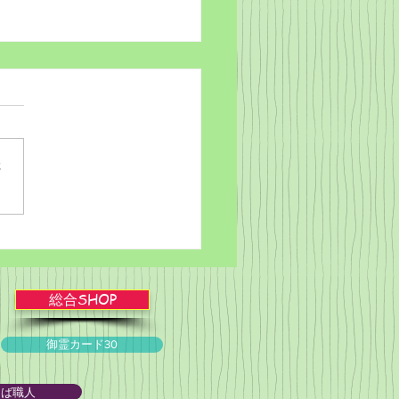
さ
rdだけで作っちゃおう～
ことば職人るちゃん
)ゞ
総合SHOP
御霊カード30
とば職人