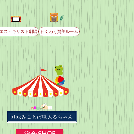
エス・キリスト劇場
わくわく賛美ルーム
blogみことば職人るちゃん
総合SHOP