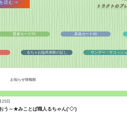
を読む⇒
トラクトのプ
賢者カード70
真偽カード40
るちゃお臨死体験の証し
サンデー・サコッシ
お知らせ情報館
月25日
おう～★みことば職人るちゃん('◇')ゞ