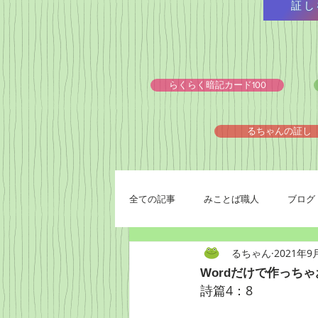
証し
らくらく暗記カード100
るちゃんの証し
全ての記事
みことば職人
ブログ
るちゃん
2021年9
Wordだけで作っちゃ
詩篇4：8