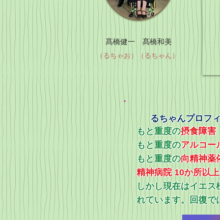
髙橋健一 髙橋和美
（るちゃお）（るちゃん）
るちゃんプロフ
もと重度の
摂食障害
もと重度の
アルコー
​もと重度の
向精神薬
精神病院 10か所以
​しかし現在はイエ
れています。回復で