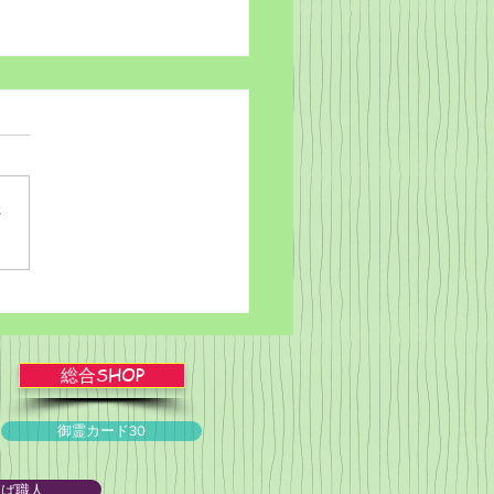
さ
rdだけで作っちゃおう～
ことば職人るちゃん
)ゞ
総合SHOP
御霊カード30
とば職人