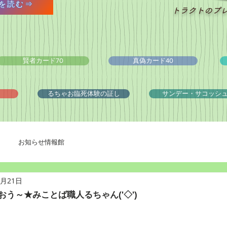
を読む⇒
トラクトのプ
賢者カード70
真偽カード40
るちゃお臨死体験の証し
サンデー・サコッシ
お知らせ情報館
1月21日
おう～★みことば職人るちゃん('◇')ゞ