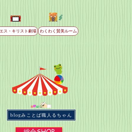
エス・キリスト劇場
わくわく賛美ルーム
blogみことば職人るちゃん
総合SHOP