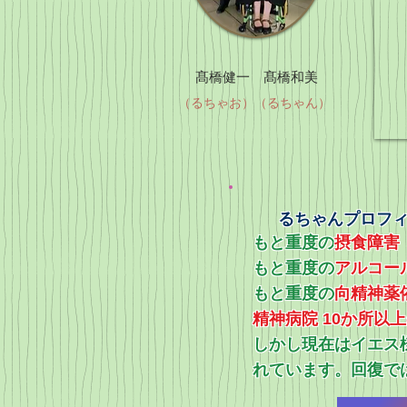
髙橋健一 髙橋和美
（るちゃお）（るちゃん）
るちゃんプロフ
もと重度の
摂食障害
もと重度の
アルコー
​もと重度の
向精神薬
精神病院 10か所以
​しかし現在はイエ
れています。回復で