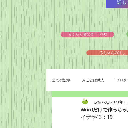
証し
らくらく暗記カード100
るちゃんの証し
全ての記事
みことば職人
ブログ
るちゃん
2021年1
Wordだけで作っちゃ
イザヤ43：19