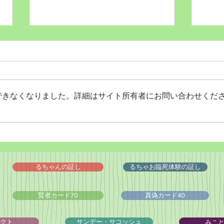
できなくなりました。詳細はサイト所有者にお問い合わせくだ
Wordだけで作っちゃおう～
Wo
★みことば職人るちゃん
★み
('◇')ゞ
('◇'
るちゃんの証し
るちゃお臨死体験の証し
賢者カード70
真偽カード40
みこ
クト
サンデー・サコッシュ