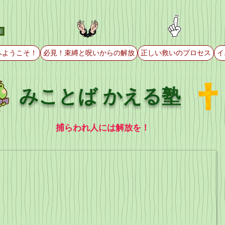
へようこそ！
必見！束縛と呪いからの解放
正しい救いのプロセス
イ
みことば かえる塾
捕らわれ人には解放を！