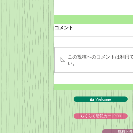
コメント
この投稿へのコメントは利用
い。
Wordだけで作っちゃおう～
★みことば職人るちゃん
('◇')ゞ
🏡 Welcome
らくらく暗記カード100
無料トラ