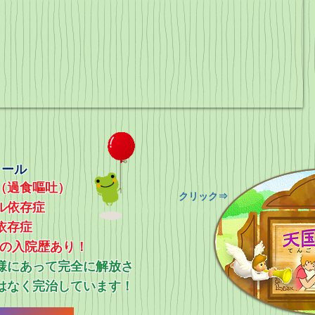
ィール
（過食嘔吐）
​クリック⇒
ル依存症
依存症
上の入院歴あり！
ス様にあって完全に解放さ
はなく完治しています！