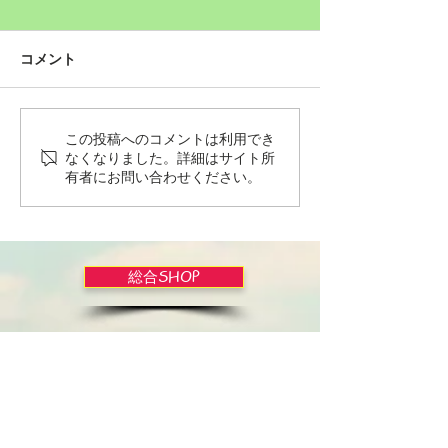
コメント
この投稿へのコメントは利用でき
Wordだけで作っちゃおう
Wordだけで作
なくなりました。詳細はサイト所
～★みことば職人るちゃ
～★みことば職
有者にお問い合わせください。
ん('◇')ゞ
ん('◇')ゞ
総合SHOP
🏡 Welcome
必見！束縛と呪いからの解放
正しい救いのプロセス