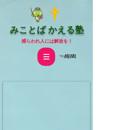
みことば かえる塾
捕らわれ人には解放を！
☜MENU