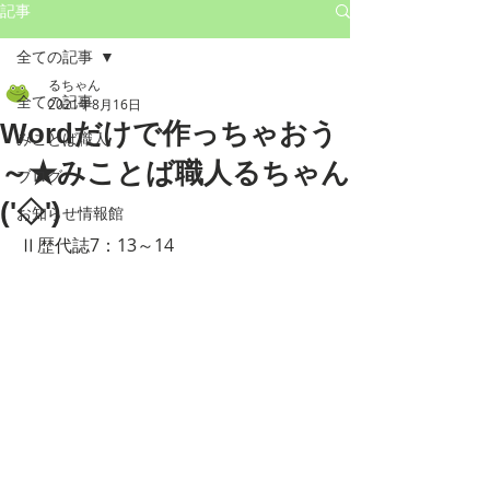
記事
全ての記事
るちゃん
全ての記事
2021年8月16日
Wordだけで作っちゃおう
みことば職人
～★みことば職人るちゃん
ブログ
('◇')ゞ
お知らせ情報館
Ⅱ歴代誌7：13～14