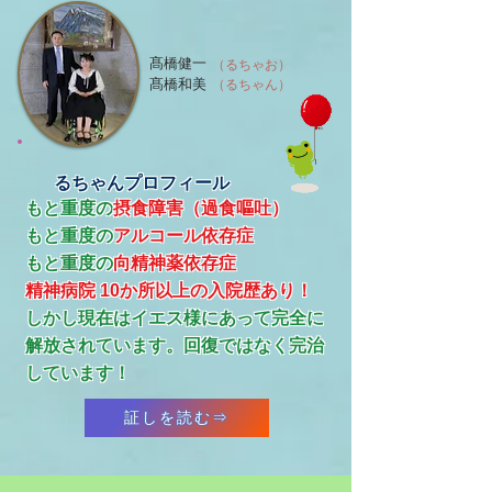
髙橋健一
（るちゃお）
髙橋和美
（るちゃん）
るちゃんプロフィール
もと重度の
摂食障害（過食嘔吐）
もと重度の
アルコール依存症
​もと重度の
向精神薬依存症
精神病院 10か所以上の入院歴あり！
​しかし現在はイエス様にあって完全に
解放されています。回復ではなく完治
しています！
証しを読む⇒