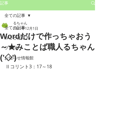
記事
全ての記事
るちゃん
全ての記事
2021年12月1日
Wordだけで作っちゃおう
みことば職人
～★みことば職人るちゃん
ブログ
('◇')ゞ
お知らせ情報館
Ⅱコリント3：17～18