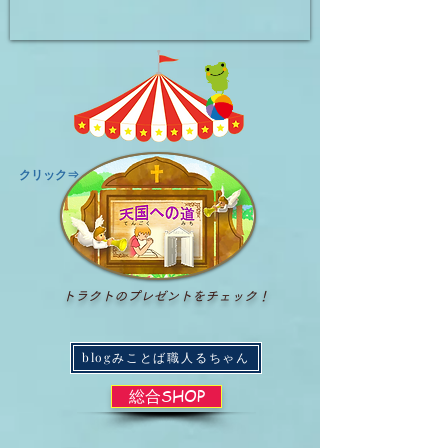
​クリック⇒
トラクトのプレゼントをチェック！
blogみことば職人るちゃん
総合SHOP