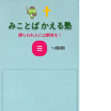
みことば かえる塾
捕らわれ人には解放を！
☜MENU