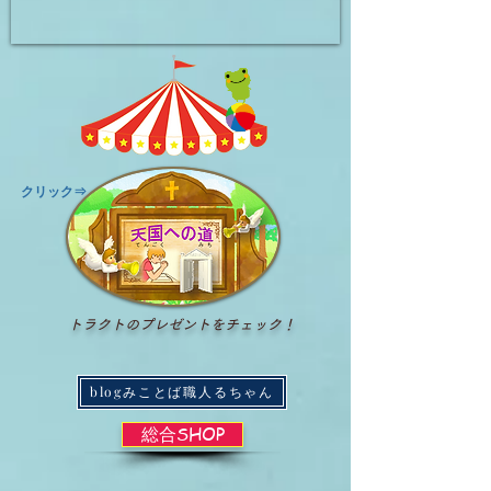
​クリック⇒
トラクトのプレゼントをチェック！
blogみことば職人るちゃん
総合SHOP