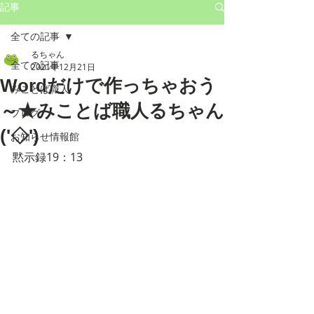
記事
全ての記事
るちゃん
全ての記事
2021年12月21日
Wordだけで作っちゃおう
みことば職人
～★みことば職人るちゃん
ブログ
('◇')ゞ
お知らせ情報館
黙示録19：13